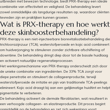
uitbreiden met bewezen technologie, biedt PRX-therapy een ideale
combinatie van effectiviteit en veiligheid. De behandeling levert
zowel onmiddellijke als langdurige resultaten op, waardoor cliënten
tevreden zijn en praktijken kunnen groeien.
Wat is PRX-therapy en hoe werkt
deze skinboosterbehandeling?
PRX-therapy is een niet-injecteerbare biorevitalisatiebehandeling die
trichloorazijnzuur (TCA), waterstofperoxide en kojic acid combineert
om huidverjonging te stimuleren zonder zichtbare afschilfering of
downtime. De behandeling dringt diep door tot de basale huidlaag
en activeert natuurlijke regeneratieprocessen.
Het werkingsmechanisme van PRX-therapy onderscheidt zich door
de unieke combinatie van ingrediënten. De 33% TCA zorgt voor
diepe penetratie en stimuleert de collageenproductie, terwijl
waterstofperoxide de irritatie en pijn van traditionele TCA-peelings
elimineert. Kojic acid draagt bij aan een gelijkmatige huidtint en helpt
pigmentatie te verbeteren.
De behandeling activeert de dermale fibroblasten, wat resulteert in
een verhoogde collageen- en elastineproductie. Dit proces begint
onmiddellijk na de behandeling en zet zich wekenlang voort,