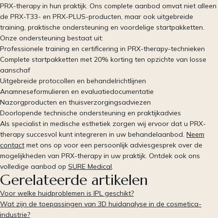
PRX-therapy in hun praktijk. Ons complete aanbod omvat niet alleen
de PRX-T33- en PRX-PLUS-producten, maar ook uitgebreide
training, praktische ondersteuning en voordelige startpakketten.
Onze ondersteuning bestaat uit:
Professionele training en certificering in PRX-therapy-technieken
Complete startpakketten met 20% korting ten opzichte van losse
aanschaf
Uitgebreide protocollen en behandelrichtlijnen
Anamneseformulieren en evaluatiedocumentatie
Nazorgproducten en thuisverzorgingsadviezen
Doorlopende technische ondersteuning en praktijkadvies
Als specialist in medische esthetiek zorgen wij ervoor dat u PRX-
therapy succesvol kunt integreren in uw behandelaanbod.
Neem
contact
met ons op voor een persoonlijk adviesgesprek over de
mogelijkheden van PRX-therapy in uw praktijk. Ontdek ook ons
volledige aanbod op
SURE Medical
.
Gerelateerde artikelen
Voor welke huidproblemen is IPL geschikt?
Wat zijn de toepassingen van 3D huidanalyse in de cosmetica-
industrie?