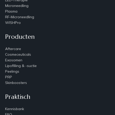
Microneedling
Plasma
RF-Microneedling
WISHPro
Producten
Aftercare
Cosmeceuticals
Exosomen
Lipofilling & -suctie
Peelings
PRP
Skinboosters
Praktisch
Kennisbank
FAQ