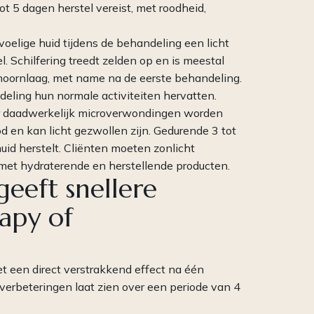
ot 5 dagen herstel vereist, met roodheid,
elige huid tijdens de behandeling een licht
l. Schilfering treedt zelden op en is meestal
hoornlaag, met name na de eerste behandeling.
eling hun normale activiteiten hervatten.
 er daadwerkelijk microverwondingen worden
od en kan licht gezwollen zijn. Gedurende 3 tot
huid herstelt. Cliënten moeten zonlicht
 met hydraterende en herstellende producten.
eeft snellere
rapy of
t een direct verstrakkend effect na één
 verbeteringen laat zien over een periode van 4