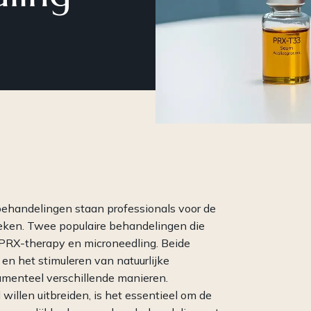
Een compleet
Een 
cosmeceuticalconcept: van
vol 
professionele behandelingen tot
op c
krachtige producten voor
(par
thuisgebruik en meer.
behandelingen staan professionals voor de
ieken. Twee populaire behandelingen die
 PRX-therapy en microneedling. Beide
en het stimuleren van natuurlijke
menteel verschillende manieren.
illen uitbreiden, is het essentieel om de