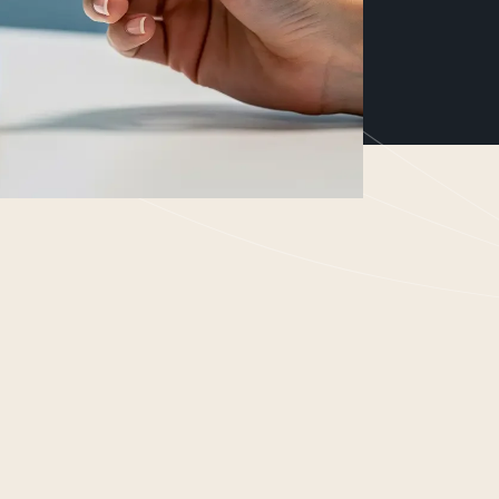
resultaat gerichte cosmeceutical,
actieve ingrediënten, gebaseerd
lean science. Exclusief voor
a-)medische huidprofessionals.