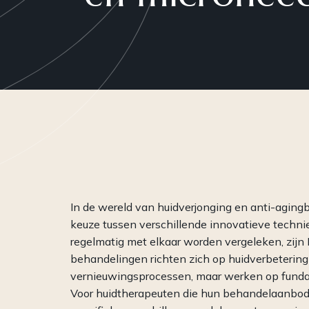
Plasma
Peelings
RF-Microneedling
Skinboosters
WISHPro
PRP
In de wereld van huidverjonging en anti-aging
keuze tussen verschillende innovatieve techn
regelmatig met elkaar worden vergeleken, zijn
behandelingen richten zich op huidverbetering 
vernieuwingsprocessen, maar werken op funda
Voor huidtherapeuten die hun behandelaanbod w