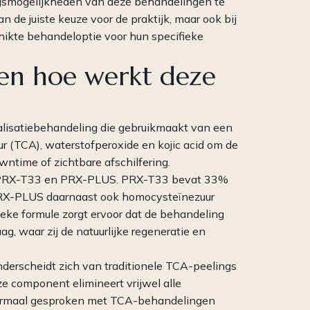
ingsmogelijkheden van deze behandelingen te
an de juiste keuze voor de praktijk, maar ook bij
hikte behandeloptie voor hun specifieke
 en hoe werkt deze
talisatiebehandeling die gebruikmaakt van een
r (TCA), waterstofperoxide en kojic acid om de
time of zichtbare afschilfering.
n: PRX-T33 en PRX-PLUS. PRX-T33 bevat 33%
jl PRX-PLUS daarnaast ook homocysteïnezuur
eke formule zorgt ervoor dat de behandeling
ag, waar zij de natuurlijke regeneratie en
rscheidt zich van traditionele TCA-peelings
e component elimineert vrijwel alle
e normaal gesproken met TCA-behandelingen