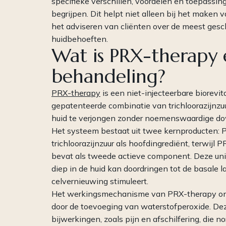
specifieke verschillen, voordelen en toepass
begrijpen. Dit helpt niet alleen bij het maken v
het adviseren van cliënten over de meest gesc
huidbehoeften.
Wat is PRX-therapy
behandeling?
PRX-therapy
is een niet-injecteerbare biorevi
gepatenteerde combinatie van trichloorazijnzuu
huid te verjongen zonder noemenswaardige down
Het systeem bestaat uit twee kernproducte
trichloorazijnzuur als hoofdingrediënt, terwi
bevat als tweede actieve component. Deze uni
diep in de huid kan doordringen tot de basale la
celvernieuwing stimuleert.
Het werkingsmechanisme van PRX-therapy onde
door de toevoeging van waterstofperoxide. Dez
bijwerkingen, zoals pijn en afschilfering, di