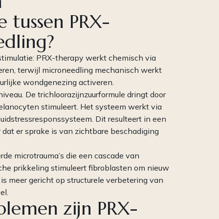
n
 tussen PRX-
edling?
n stimulatie: PRX-therapy werkt chemisch via
leren, terwijl microneedling mechanisch werkt
urlijke wondgenezing activeren.
iveau. De trichloorazijnzuurformule dringt door
melanocyten stimuleert. Het systeem werkt via
uidstressresponssysteem. Dit resulteert in een
r dat er sprake is van zichtbare beschadiging
erde microtrauma’s die een cascade van
he prikkeling stimuleert fibroblasten om nieuw
 is meer gericht op structurele verbetering van
el.
blemen zijn PRX-