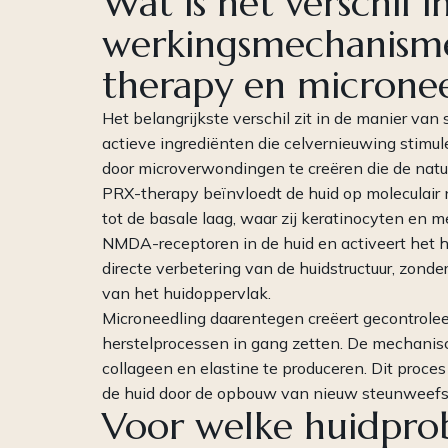
Wat is het verschil i
werkingsmechanisme
therapy en microne
Het belangrijkste verschil zit in de manier va
actieve ingrediënten die celvernieuwing stimu
door microverwondingen te creëren die de natu
PRX-therapy beïnvloedt de huid op moleculair n
tot de basale laag, waar zij keratinocyten en 
NMDA-receptoren in de huid en activeert het h
directe verbetering van de huidstructuur, zonde
van het huidoppervlak.
Microneedling daarentegen creëert gecontrole
herstelprocessen in gang zetten. De mechanisc
collageen en elastine te produceren. Dit proces
de huid door de opbouw van nieuw steunweefs
Voor welke huidpro