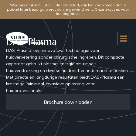
Wegens drukte bij GLS in de Randstad, kan het voorkomen dat je
pakket later bezorgd wordt dan je gewend bent. Onze excuses voor
het ongemak.
DAS-Plasma
DAS-Plasma, een innovatieve technologie voor
huidverbetering zonder chirurgische ingrepen. Dit compacte
apparaat gebruikt plasma-energie om rimpels,
huidverstrakking en diverse huidoneffenheden aan te pakken.
Met directe en langdurige resultaten biedt DAS-Plasma een
krachtige, minimaal-invasieve oplossing voor
huidprofessionals.
Brochure downloaden