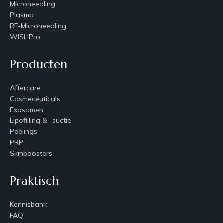
Microneedling
Plasma
RF-Microneedling
WISHPro
Producten
Aftercare
Cosmeceuticals
Exosomen
Lipofilling & -suctie
Peelings
PRP
Skinboosters
Praktisch
Kennisbank
FAQ