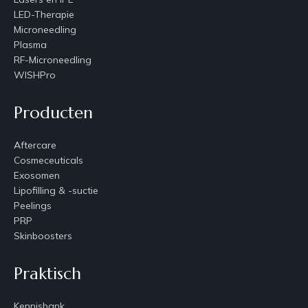
LED-Therapie
Microneedling
Plasma
RF-Microneedling
WISHPro
Producten
Aftercare
Cosmeceuticals
Exosomen
Lipofilling & -suctie
Peelings
PRP
Skinboosters
Praktisch
Kennisbank