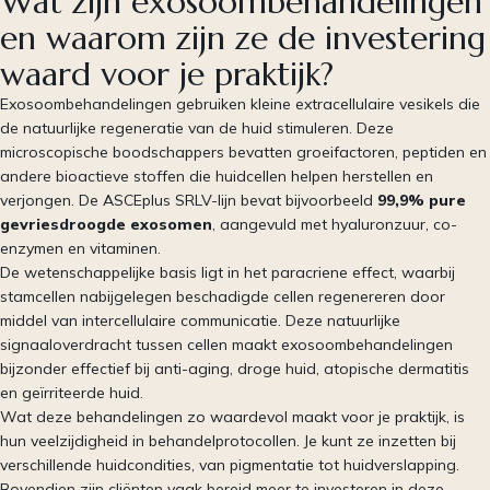
Wat zijn exosoombehandelingen
en waarom zijn ze de investering
waard voor je praktijk?
Exosoombehandelingen gebruiken kleine extracellulaire vesikels die
de natuurlijke regeneratie van de huid stimuleren. Deze
microscopische boodschappers bevatten groeifactoren, peptiden en
andere bioactieve stoffen die huidcellen helpen herstellen en
verjongen. De ASCEplus SRLV-lijn bevat bijvoorbeeld
99,9% pure
gevriesdroogde exosomen
, aangevuld met hyaluronzuur, co-
enzymen en vitaminen.
De wetenschappelijke basis ligt in het paracriene effect, waarbij
stamcellen nabijgelegen beschadigde cellen regenereren door
middel van intercellulaire communicatie. Deze natuurlijke
signaaloverdracht tussen cellen maakt exosoombehandelingen
bijzonder effectief bij anti-aging, droge huid, atopische dermatitis
en geïrriteerde huid.
Wat deze behandelingen zo waardevol maakt voor je praktijk, is
hun veelzijdigheid in behandelprotocollen. Je kunt ze inzetten bij
verschillende huidcondities, van pigmentatie tot huidverslapping.
Bovendien zijn cliënten vaak bereid meer te investeren in deze