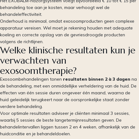
Het EXOBALM-nazorgsysteem voegt bijvoorbeeld € 10 tot € 15 per
behandeling toe aan je kosten, maar verhoogt wel de
behandeleffectiviteit.
Onderhoud is minimaal, omdat exosoomproducten geen complexe
apparatuur vereisen. Wel moet je rekening houden met adequate
koeling en correcte opslag van de gevriesdroogde producten
volgens de richtlijnen.
Welke klinische resultaten kun je
verwachten van
exosoomtherapie?
Exosoombehandelingen tonen
resultaten binnen 2 à 3 dagen
na
de behandeling, met een onmiddellijke verheldering van de huid. De
effecten van één sessie duren ongeveer één maand, waarna de
huid geleidelijk terugkeert naar de oorspronkelijke staat zonder
verdere behandeling.
Voor optimale resultaten adviseer je cliënten minimaal 3 sessies,
waarbij 5 sessies de beste langetermijnresultaten geven. De
behandelintervallen liggen tussen 2 en 4 weken, afhankelijk van de
huidconditie en je behandeldoelen.