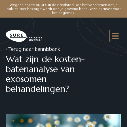
Wegens drukte bij GLS in de Randstad, kan het voorkomen dat je
pakket later bezorgd wordt dan je gewend bent. Onze excuses voor
het ongemak.
Terug naar kennisbank
Wat zijn de kosten-
batenanalyse van
exosomen
behandelingen?