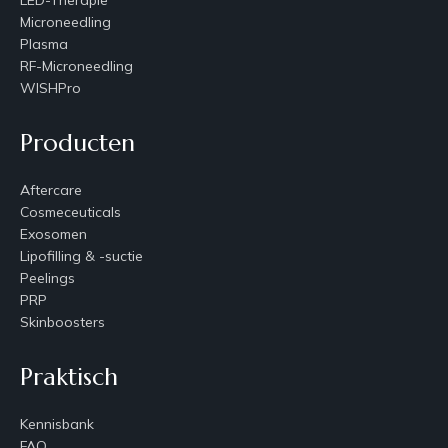
Microneedling
Plasma
RF-Microneedling
WISHPro
Producten
Aftercare
Cosmeceuticals
Exosomen
Lipofilling & -suctie
Peelings
PRP
Skinboosters
Praktisch
Kennisbank
FAQ