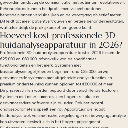
geworden omdat zij de communicatie met patiënten revolutioneert.
Behandelaars kunnen huidproblemen visueel aantonen,
behandelplannen verduidelijken en de voortgang objectief meten.
Dit leidt tot meer patiëntvertrouwen en betere behandelresultaten,
wat uiteindelijk de praktijkomzet ten goede komt.
Hoeveel kost professionele 3D-
huidanalyseapparatuur in 2026?
Professionele 3D-huidanalyseapparatuur kost in 2026 tussen de
€25.000 en €80.000, afhankelijk van de specificaties,
functionaliteiten en het merk. Systemen met
basisanalysemogelijkheden beginnen rond €25.000, terwijl
geavanceerde systemen met uitgebreide analysefuncties en
premium ondersteuning kunnen oplopen tot €80.000 of meer.
De prijsverschillen worden bepaald door verschillende factoren.
Systemen met meer camera’s, een hogere resolutie en
geavanceerdere software zijn duurder. Ook het aantal
analyseparameters speelt een rol. Apparatuur die naast
huidanalyse ook volumetrische vergelijkingen en bewegingsanalyse
kan uitvoeren, bevindt zich in het hogere prijssegment.
Bij de totale investering moet je ook rekening houden met