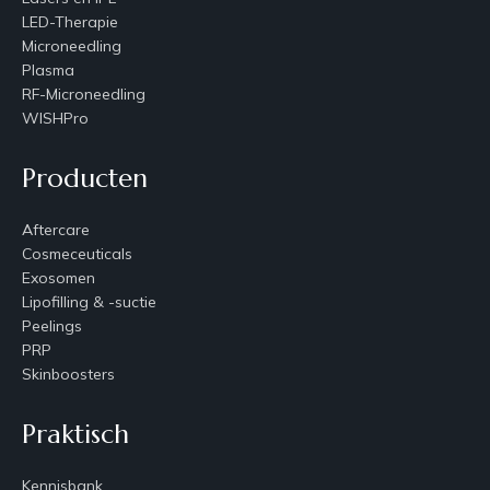
LED-Therapie
Microneedling
Plasma
RF-Microneedling
WISHPro
Producten
Aftercare
Cosmeceuticals
Exosomen
Lipofilling & -suctie
Peelings
PRP
Skinboosters
Praktisch
Kennisbank