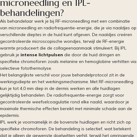
microneedling en IPL-
behandelingen?
Als behandelaar werk je bij RF-microneedling met een combinatie
van microneedling en radiofrequentie-energie, die je via naaldjes op
verschillende dieptes in de huid kunt afgeven. De naaldjes creëren
gecontroleerde microscopische wondjes, terwijl de RF-energie
warmte produceert die de collageenaanmaak stimuleert. Bij IPL
gebruik je
intense lichtpulsen
die door de huid dringen en
specifieke chromoforen zoals melanine en hemoglobine verhitten via
selectieve fotothermolyse.
Het belangrijkste verschil voor jouw behandelprotocol zit in de
werkingsdiepte en het werkingsmechanisme. Met RF-microneedling
kun je tot 4,0 mm diep in de dermis werken en alle huidlagen
gelijktijdig behandelen. De radiofrequentie-energie zorgt voor
gecontroleerde weefselcoagulatie rond elke naald, waardoor je
maximale thermische effecten bereikt met minimale schade aan de
epidermis.
IPL werk je voornamelijk in de bovenste huidlagen en richt zich op
specifieke chromoforen. De behandeling is selectief, wat betekent
dat je alleen de gewenste doelwitten verhit, terwijl het omringende