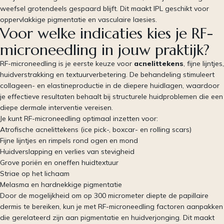
weefsel grotendeels gespaard blijft. Dit maakt IPL geschikt voor
oppervlakkige pigmentatie en vasculaire laesies.
Voor welke indicaties kies je RF-
microneedling in jouw praktijk?
RF-microneedling is je eerste keuze voor
acnelittekens
, fijne lijntjes,
huidverstrakking en textuurverbetering. De behandeling stimuleert
collageen- en elastineproductie in de diepere huidlagen, waardoor
je effectieve resultaten behaalt bij structurele huidproblemen die een
diepe dermale interventie vereisen.
Je kunt RF-microneedling optimaal inzetten voor:
Atrofische acnelittekens (ice pick-, boxcar- en rolling scars)
Fijne lijntjes en rimpels rond ogen en mond
Huidverslapping en verlies van stevigheid
Grove poriën en oneffen huidtextuur
Striae op het lichaam
Melasma en hardnekkige pigmentatie
Door de mogelijkheid om op 300 micrometer diepte de papillaire
dermis te bereiken, kun je met RF-microneedling factoren aanpakken
die gerelateerd zijn aan pigmentatie en huidverjonging. Dit maakt