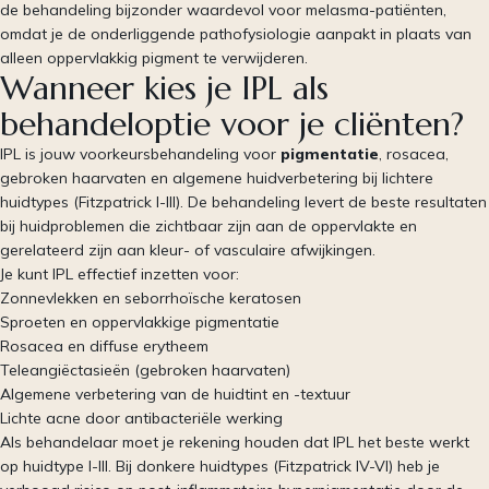
de behandeling bijzonder waardevol voor melasma-patiënten,
omdat je de onderliggende pathofysiologie aanpakt in plaats van
alleen oppervlakkig pigment te verwijderen.
Wanneer kies je IPL als
behandeloptie voor je cliënten?
IPL is jouw voorkeursbehandeling voor
pigmentatie
, rosacea,
gebroken haarvaten en algemene huidverbetering bij lichtere
huidtypes (Fitzpatrick I-III). De behandeling levert de beste resultaten
bij huidproblemen die zichtbaar zijn aan de oppervlakte en
gerelateerd zijn aan kleur- of vasculaire afwijkingen.
Je kunt IPL effectief inzetten voor:
Zonnevlekken en seborrhoïsche keratosen
Sproeten en oppervlakkige pigmentatie
Rosacea en diffuse erytheem
Teleangiëctasieën (gebroken haarvaten)
Algemene verbetering van de huidtint en -textuur
Lichte acne door antibacteriële werking
Als behandelaar moet je rekening houden dat IPL het beste werkt
op huidtype I-III. Bij donkere huidtypes (Fitzpatrick IV-VI) heb je