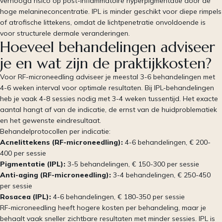
verhoogd risico op post-inflammatoire hyperpigmentatie door de
hoge melanineconcentratie. IPL is minder geschikt voor diepe rimpels
of atrofische littekens, omdat de lichtpenetratie onvoldoende is
voor structurele dermale veranderingen.
Hoeveel behandelingen adviseer
je en wat zijn de praktijkkosten?
Voor RF-microneedling adviseer je meestal 3-6 behandelingen met
4-6 weken interval voor optimale resultaten. Bij IPL-behandelingen
heb je vaak 4-8 sessies nodig met 3-4 weken tussentijd. Het exacte
aantal hangt af van de indicatie, de ernst van de huidproblematiek
en het gewenste eindresultaat.
Behandelprotocollen per indicatie:
Acnelittekens (RF-microneedling):
4-6 behandelingen, € 200-
400 per sessie
Pigmentatie (IPL):
3-5 behandelingen, € 150-300 per sessie
Anti-aging (RF-microneedling):
3-4 behandelingen, € 250-450
per sessie
Rosacea (IPL):
4-6 behandelingen, € 180-350 per sessie
RF-microneedling heeft hogere kosten per behandeling, maar je
behaalt vaak sneller zichtbare resultaten met minder sessies. IPL is