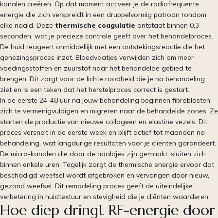
kanalen creëren. Op dat moment activeer je de radiofrequente
energie die zich verspreidt in een druppelvormig patroon rondom
elke naald. Deze
thermische coagulatie
ontstaat binnen 0,3
seconden, wat je precieze controle geeft over het behandelproces.
De huid reageert onmiddellijk met een ontstekingsreactie die het
genezingsproces inzet. Bloedvaatjes verwijden zich om meer
voedingsstoffen en zuurstof naar het behandelde gebied te
brengen. Dit zorgt voor de lichte roodheid die je na behandeling
ziet en is een teken dat het herstelproces correct is gestart.
In de eerste 24-48 uur na jouw behandeling beginnen fibroblasten
zich te vermenigvuldigen en migreren naar de behandelde zones. Ze
starten de productie van nieuwe collageen en elastine vezels. Dit
proces versnelt in de eerste week en blijft actief tot maanden na
behandeling, wat langdurige resultaten voor je cliënten garandeert.
De micro-kanalen die door de naaldjes zijn gemaakt, sluiten zich
binnen enkele uren. Tegelijk zorgt de thermische energie ervoor dat
beschadigd weefsel wordt afgebroken en vervangen door nieuw,
gezond weefsel. Dit remodeling proces geeft de uiteindelijke
verbetering in huidtextuur en stevigheid die je cliënten waarderen.
Hoe diep dringt RF-energie door