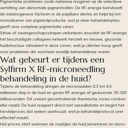
Pigmentatie problemen zoals melasma reageren op de selectieve
verhitting van abnormale pigmentcellen. De RF-energie beïnvloedt
de melanogenese factoren in de papillaire dermis en helpt bij het
normaliseren van pigmentproductie, wat je meer behandelopties
geeft voor complexe pigmentatie cases.
Striae of zwangerschapsstrepen verbeteren doordat de RF-energie
het beschadigde collageen netwerk herstelt en nieuwe, gezonde
huidstructuur stimuleert in deze zones, wat je cliënten hoop geeft
voor problemen die voorheen moeilijk behandelbaar waren.
Wat gebeurt er tijdens een
Sylfirm X RF-microneedling
behandeling in de huid?
Tijdens de behandeling dringen de micronaalden 0,3 tot 4,0
millimeter diep in de huid en geven RF-energie af gedurende 30-300
milliseconden. Dit creëert gecontroleerde thermische zones rondom
elke naald. De huid reageert direct met vasodilatatie en begint het
herstelproces dat weken aanhoudt, wat je behandelprotocol zeer
effectief maakt.
Het proces start wanneer de naaldjes de huid penetreren en micro-