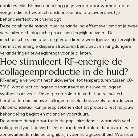
naaldjes. Met RF-microneedling ga je verder door warmte toe te
voegen die het weefsel rondom elke naald activeert, wat je
behandeleffectiviteit verhoogt.
Deze combinatie maakt jouw behandeling effectiever omdat je twee
verschillende biologische processen tegelijk activeert. De
mechanische stimulatie zorgt voor directe wondgenezing, terwijl de
thermische energie diepere structuren beïnvloedt en langdurigere
veranderingen teweegbrengt voor je cliënten.
Hoe stimuleert RF-energie de
collageenproductie in de huid?
RF-energie verwarmt het huidweefsel tot temperaturen tussen 60-
70°C, wat direct collageen denatureert en nieuwe collageen
synthese activeert. Deze gecontroleerde verhitting stimuleert
fibroblasten om nieuwe collageen en elastine vezels te produceren.
Als behandelaar kun je erop rekenen dat dit proces direct na jouw
behandeling begint en maanden voortduurt.
De warmte dringt door tot in de papillaire dermis, waar zich veel
collageen type III bevindt. Deze laag bevat ook de bloedvaatjes en
zenuwuiteinden die belangrijk zijn voor huidgezondheid. Wanneer