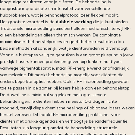
langdurige resultaten voor je cliënten. De behandeling is
aanpasbaar qua diepte en intensiteit voor verschillende
huidproblemen, wat je behandelprotocol zeer flexibel maakt.
Het grootste voordeel is de
dubbele werking
die je kunt bieden.
Traditionele microneedling stimuleert alleen mechanisch, terwijl RF-
alleen behandelingen alleen thermisch werken. De combinatie
maximaliseert het herstelproces en geeft betere resultaten dan
beide methoden afzonderlijk, wat je cliënttevredenheid verhoogt.
Voor alle huidtypes veilig te gebruiken is een groot pluspunt in jouw
praktijk. Lasers kunnen problemen geven bij donkere huidtypes
vanwege pigmentabsorptie, maar RF-energie werkt onafhankelijk
van melanine. Dit maakt behandeling mogelijk voor cliënten die
anders beperkte opties hebben. Ook is RF-microneedling gewoon
toe te passen in de zomer, bij lasers heb je dan een behandelstop.
De downtime is minimaal vergeleken met agressievere
behandelingen. Je cliënten hebben meestal 1-3 dagen lichte
roodheid, terwijl diepe chemische peelings of ablatieve lasers weken
herstel vereisen. Dit maakt RF-microneedling praktischer voor
cliënten met drukke agenda’s en verhoogt je behandelfrequentie.
Resultaten zijn langdurig omdat de behandeling structurele
veranderingen teweegbrengt in plaats van alleen oppervlakkige