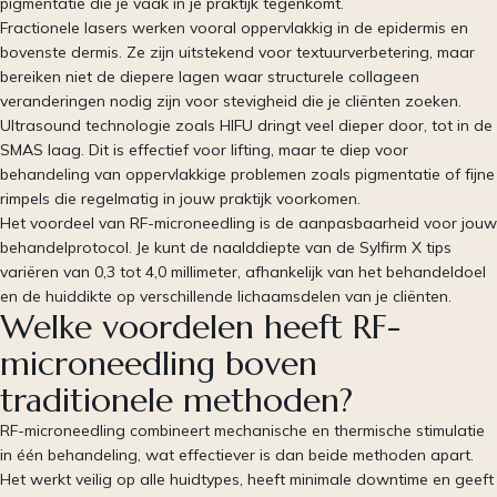
pigmentatie die je vaak in je praktijk tegenkomt.
Fractionele lasers werken vooral oppervlakkig in de epidermis en
bovenste dermis. Ze zijn uitstekend voor textuurverbetering, maar
bereiken niet de diepere lagen waar structurele collageen
veranderingen nodig zijn voor stevigheid die je cliënten zoeken.
Ultrasound technologie zoals HIFU dringt veel dieper door, tot in de
SMAS laag. Dit is effectief voor lifting, maar te diep voor
behandeling van oppervlakkige problemen zoals pigmentatie of fijne
rimpels die regelmatig in jouw praktijk voorkomen.
Het voordeel van RF-microneedling is de aanpasbaarheid voor jouw
behandelprotocol. Je kunt de naalddiepte van de Sylfirm X tips
variëren van 0,3 tot 4,0 millimeter, afhankelijk van het behandeldoel
en de huiddikte op verschillende lichaamsdelen van je cliënten.
Welke voordelen heeft RF-
microneedling boven
traditionele methoden?
RF-microneedling combineert mechanische en thermische stimulatie
in één behandeling, wat effectiever is dan beide methoden apart.
Het werkt veilig op alle huidtypes, heeft minimale downtime en geeft