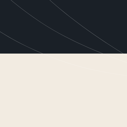
resultaat gerichte cosmeceutical,
actieve ingrediënten, gebaseerd
lean science. Exclusief voor
a-)medische huidprofessionals.