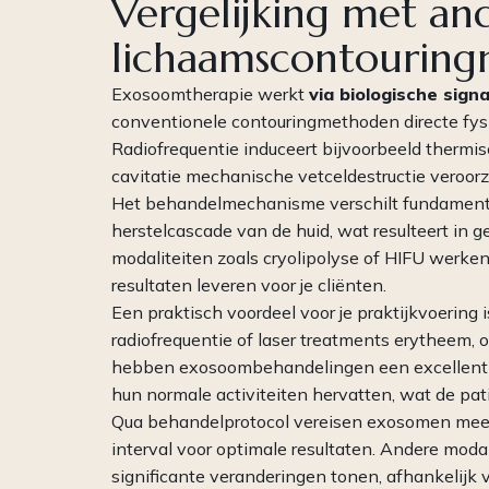
Vergelijking met an
lichaamscontouring
Exosoomtherapie werkt
via biologische sign
conventionele contouringmethoden directe fys
Radiofrequentie induceert bijvoorbeeld thermisc
cavitatie mechanische vetceldestructie veroorz
Het behandelmechanisme verschilt fundamentee
herstelcascade van de huid, wat resulteert in ge
modaliteiten zoals cryolipolyse of HIFU werke
resultaten leveren voor je cliënten.
Een praktisch voordeel voor je praktijkvoering
radiofrequentie of laser treatments erytheem,
hebben exosoombehandelingen een excellent vei
hun normale activiteiten hervatten, wat de pa
Qua behandelprotocol vereisen exosomen mees
interval voor optimale resultaten. Andere mod
significante veranderingen tonen, afhankelijk v