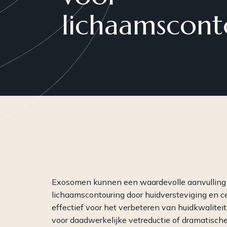
lichaamscont
Plasma
Peelings
RF-Microneedling
Skinboosters
WISHPro
PRP
Exosomen kunnen een waardevolle aanvulling z
lichaamscontouring door huidversteviging en ce
effectief voor het verbeteren van huidkwaliteit 
voor daadwerkelijke vetreductie of dramatisc