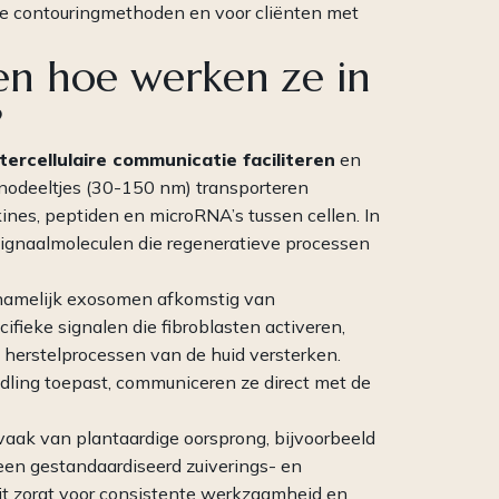
re contouringmethoden en voor cliënten met
en hoe werken ze in
?
ntercellulaire communicatie faciliteren
en
nodeeltjes (30-150 nm) transporteren
kines, peptiden en microRNA’s tussen cellen. In
signaalmoleculen die regeneratieve processen
rnamelijk exosomen afkomstig van
ieke signalen die fibroblasten activeren,
 herstelprocessen van de huid versterken.
dling toepast, communiceren ze direct met de
 vaak van plantaardige oorsprong, bijvoorbeeld
en gestandaardiseerd zuiverings- en
it zorgt voor consistente werkzaamheid en