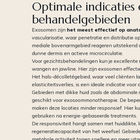
Optimale indicaties
behandelgebieden
Exosomen zijn
het meest effectief op anat
vascularisatie, waar penetratie en distributie op
mediale bovenarmgebied reageren uitstekend 
dunne dermis en actieve microcirculatie.
Voor gezichtsbehandelingen kun je excellente r
wangen en jawline. Hier zijn exosomen effectief
Het hals-décolletégebied, waar veel cliënten 
elasticiteitsverlies, is een ideale indicatie voo
Gebieden met dikke huid zoals de abdominale re
geschikt voor exosoommonotherapie. De beperkt
maken deze locaties minder responsief. Hier k
gebruiken na energie-gebaseerde treatments.
De responsiviteit hangt samen met huiddikte, lo
regeneratiecapaciteit van het weefsel. Gebiede
metabole activiteit tonen snellere en meer uit