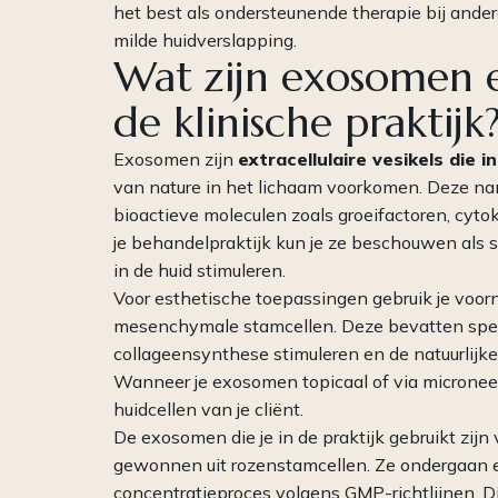
het best als ondersteunende therapie bij ande
milde huidverslapping.
Wat zijn exosomen 
de klinische praktijk
Exosomen zijn
extracellulaire vesikels die i
van nature in het lichaam voorkomen. Deze na
bioactieve moleculen zoals groeifactoren, cyto
je behandelpraktijk kun je ze beschouwen als 
in de huid stimuleren.
Voor esthetische toepassingen gebruik je voo
mesenchymale stamcellen. Deze bevatten specif
collageensynthese stimuleren en de natuurlijke
Wanneer je exosomen topicaal of via micronee
huidcellen van je cliënt.
De exosomen die je in de praktijk gebruikt zijn
gewonnen uit rozenstamcellen. Ze ondergaan e
concentratieproces volgens GMP-richtlijnen. D