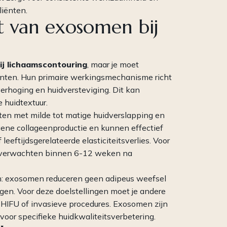
liënten.
it van exosomen bij
j lichaamscontouring
, maar je moet
iënten. Hun primaire werkingsmechanisme richt
sverhoging en huidversteviging. Dit kan
 huidtextuur.
iënten met milde tot matige huidverslapping en
ne collageenproductie en kunnen effectief
leeftijdsgerelateerde elasticiteitsverlies. Voor
en verwachten binnen 6-12 weken na
en: exosomen reduceren geen adipeus weefsel
gen. Voor deze doelstellingen moet je andere
, HIFU of invasieve procedures. Exosomen zijn
voor specifieke huidkwaliteitsverbetering.