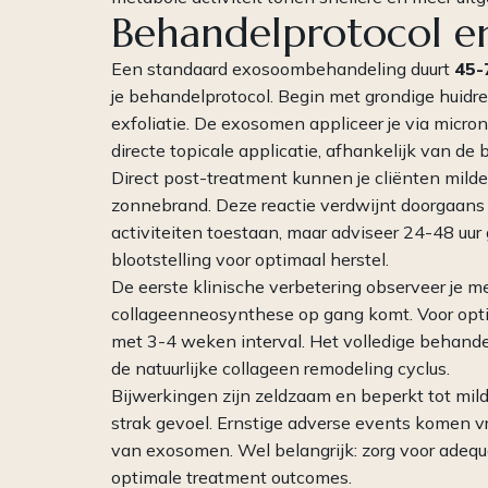
Behandelprotocol en
Een standaard exosoombehandeling duurt
45-
je behandelprotocol. Begin met grondige huidr
exfoliatie. De exosomen appliceer je via micro
directe topicale applicatie, afhankelijk van de 
Direct post-treatment kunnen je cliënten milde
zonnebrand. Deze reactie verdwijnt doorgaans 
activiteiten toestaan, maar adviseer 24-48 uur
blootstelling voor optimaal herstel.
De eerste klinische verbetering observeer je 
collageenneosynthese op gang komt. Voor opti
met 3-4 weken interval. Het volledige behande
de natuurlijke collageen remodeling cyclus.
Bijwerkingen zijn zeldzaam en beperkt tot milde
strak gevoel. Ernstige adverse events komen vr
van exosomen. Wel belangrijk: zorg voor adequ
optimale treatment outcomes.