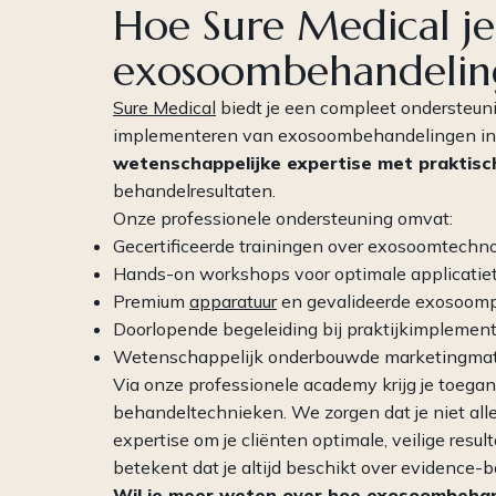
Hoe Sure Medical je
exosoombehandelin
Sure Medical
biedt je een compleet ondersteun
implementeren van exosoombehandelingen in j
wetenschappelijke expertise met praktisc
behandelresultaten.
Onze professionele ondersteuning omvat:
Gecertificeerde trainingen over exosoomtechn
Hands-on workshops voor optimale applicatie
Premium
apparatuur
en gevalideerde exosoomp
Doorlopende begeleiding bij praktijkimplement
Wetenschappelijk onderbouwde marketingmate
Via onze professionele academy krijg je toegan
behandeltechnieken. We zorgen dat je niet al
expertise om je cliënten optimale, veilige resu
betekent dat je altijd beschikt over evidence-ba
Wil je meer weten over hoe exosoombeha