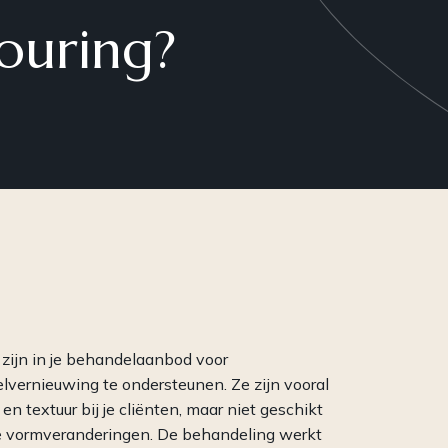
Een compleet
Een 
ouring?
cosmeceuticalconcept: van
vol 
professionele behandelingen tot
op c
krachtige producten voor
(par
thuisgebruik en meer.
ijn in je behandelaanbod voor
lvernieuwing te ondersteunen. Ze zijn vooral
en textuur bij je cliënten, maar niet geschikt
he vormveranderingen. De behandeling werkt