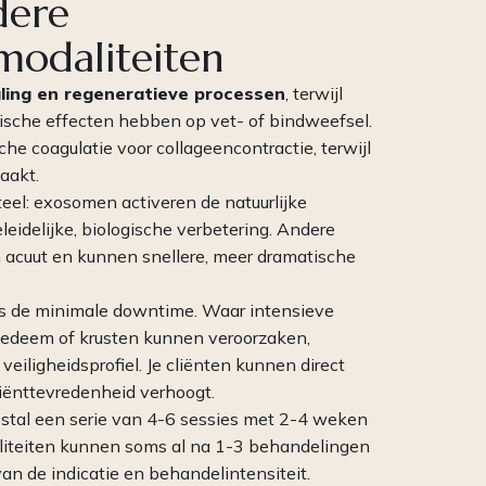
dere
modaliteiten
aling en regeneratieve processen
, terwijl
ische effecten hebben op vet- of bindweefsel.
he coagulatie voor collageencontractie, terwijl
aakt.
l: exosomen activeren de natuurlijke
leidelijke, biologische verbetering. Andere
n acuut en kunnen snellere, meer dramatische
 is de minimale downtime. Waar intensieve
 oedeem of krusten kunnen veroorzaken,
ligheidsprofiel. Je cliënten kunnen direct
tiënttevredenheid verhoogt.
tal een serie van 4-6 sessies met 2-4 weken
aliteiten kunnen soms al na 1-3 behandelingen
an de indicatie en behandelintensiteit.