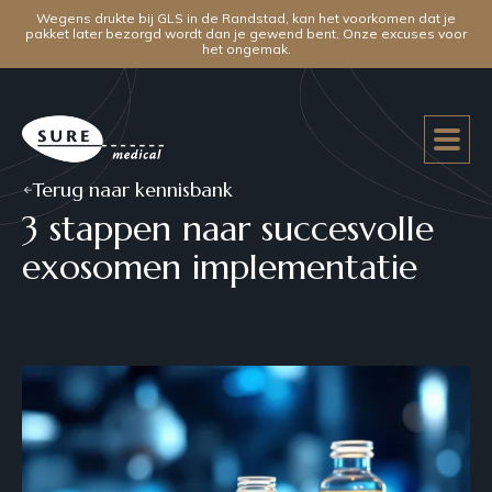
Wegens drukte bij GLS in de Randstad, kan het voorkomen dat je
pakket later bezorgd wordt dan je gewend bent. Onze excuses voor
het ongemak.
Terug naar kennisbank
3 stappen naar succesvolle
exosomen implementatie