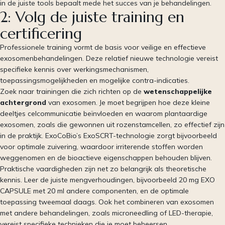
in de juiste tools bepaalt mede het succes van je behandelingen.
2: Volg de juiste training en
certificering
Professionele training vormt de basis voor veilige en effectieve
exosomenbehandelingen. Deze relatief nieuwe technologie vereist
specifieke kennis over werkingsmechanismen,
toepassingsmogelijkheden en mogelijke contra-indicaties.
Zoek naar trainingen die zich richten op de
wetenschappelijke
achtergrond
van exosomen. Je moet begrijpen hoe deze kleine
deeltjes celcommunicatie beïnvloeden en waarom plantaardige
exosomen, zoals die gewonnen uit rozenstamcellen, zo effectief zijn
in de praktijk. ExoCoBio’s ExoSCRT-technologie zorgt bijvoorbeeld
voor optimale zuivering, waardoor irriterende stoffen worden
weggenomen en de bioactieve eigenschappen behouden blijven.
Praktische vaardigheden zijn net zo belangrijk als theoretische
kennis. Leer de juiste mengverhoudingen, bijvoorbeeld 20 mg EXO
CAPSULE met 20 ml andere componenten, en de optimale
toepassing tweemaal daags. Ook het combineren van exosomen
met andere behandelingen, zoals microneedling of LED-therapie,
vereist specifieke technieken die je moet beheersen.