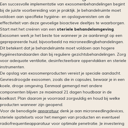
Een succesvolle implementatie van exosomenbehandelingen begint
bij de juiste voorbereiding van je praktijk. Je behandelruimte moet
voldoen aan specifieke hygiëne- en opslagvereisten om de
effectiviteit van deze gevoelige bioactieve deeltjes te waarborgen.
Start met het creëren van een
steriele behandelomgeving
.
Exosomen werk je het beste toe wanneer je ze aanbrengt op een
geprepareerde huid, bijvoorbeeld na microneedlingbehandelingen.
Dit betekent dat je behandelruimte moet voldoen aan hogere
hygiënestandaarden dan bij reguliere gezichtsbehandelingen. Zorg
voor adequate ventilatie, desinfecteerbare oppervlakken en steriele
instrumenten.
De opslag van exosomenproducten vereist je speciale aandacht.
Gevriesdroogde exosomen, zoals die in capsules, bewaar je in een
koele, droge omgeving. Eenmaal gemengd met andere
componenten blijven ze maximaal 21 dagen houdbaar in de
koelkast. Plan daarom je voorraad zorgvuldig en houd bij welke
producten wanneer zijn geopend.
Voor de benodigde
apparatuur
denk je aan microneedlingdevices,
steriele spatelsets voor het mengen van producten en eventueel
radiofrequentieapparatuur voor optimale penetratie. Je investering