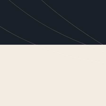
resultaat gerichte cosmeceutical,
actieve ingrediënten, gebaseerd
lean science. Exclusief voor
a-)medische huidprofessionals.