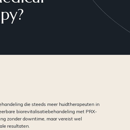
Een compleet
Een 
apy?
cosmeceuticalconcept: van
vol 
professionele behandelingen tot
op c
krachtige producten voor
(par
thuisgebruik en meer.
handeling die steeds meer huidtherapeuten in
cteerbare biorevitalisatiebehandeling met PRX-
ng zonder downtime, maar vereist wel
le resultaten.