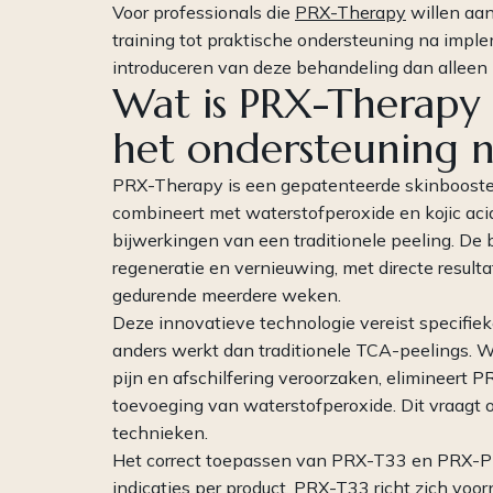
Voor professionals die
PRX-Therapy
willen aan
training tot praktische ondersteuning na imple
introduceren van deze behandeling dan alleen 
Wat is PRX-Therapy
het ondersteuning 
PRX-Therapy is een gepatenteerde skinbooster
combineert met waterstofperoxide en kojic acid
bijwerkingen van een traditionele peeling. De 
regeneratie en vernieuwing, met directe result
gedurende meerdere weken.
Deze innovatieve technologie vereist specifie
anders werkt dan traditionele TCA-peelings. W
pijn en afschilfering veroorzaken, elimineert
toevoeging van waterstofperoxide. Dit vraagt
technieken.
Het correct toepassen van PRX-T33 en PRX-PL
indicaties per product. PRX-T33 richt zich voorn