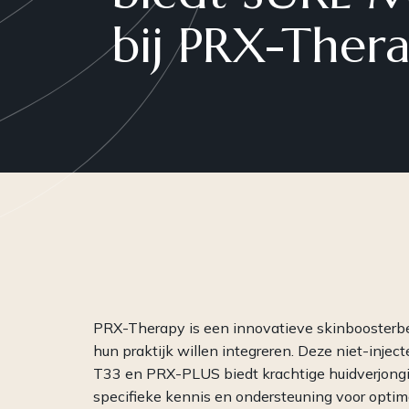
bij PRX-Ther
Plasma
Peelings
RF-Microneedling
Skinboosters
WISHPro
PRP
PRX-Therapy is een innovatieve skinboosterbe
hun praktijk willen integreren. Deze niet-inje
T33 en PRX-PLUS biedt krachtige huidverjongi
specifieke kennis en ondersteuning voor optima