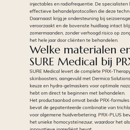
injectables en radiofrequentie. De specialisten
effectieve behandelprotocollen die deze techn
Daarnaast krijg je ondersteuning bij seizoens
veroorzaakt en de bovenste huidlaag intact blij
zomermaanden, zonder verhoogd risico op zonge
het hele jaar door cliënten te behandelen.
Welke materialen en
SURE Medical bij P
SURE Medical levert de complete PRX-Therapy
skinboosters, aangevuld met Dermica Solution
keuze en hydra-gelmaskers voor optimale nazor
hebt om direct te beginnen met behandelen.
Het productaanbod omvat beide PRX-formules
bevat de gepatenteerde combinatie van trichloo
voor algemene huidverbetering. PRX-PLUS bev
het unieke homocysteïnezuur, waardoor het als
innovatieve ingrediënt bevat.