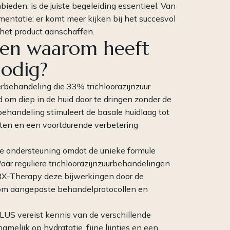
bieden, is de juiste begeleiding essentieel. Van
mentatie: er komt meer kijken bij het succesvol
het product aanschaffen.
 en waarom heeft
nodig?
behandeling die 33% trichloorazijnzuur
 om diep in de huid door te dringen zonder de
behandeling stimuleert de basale huidlaag tot
aten en een voortdurende verbetering
ke ondersteuning omdat de unieke formule
aar reguliere trichloorazijnzuurbehandelingen
 PRX-Therapy deze bijwerkingen door de
 om aangepaste behandelprotocollen en
US vereist kennis van de verschillende
amelijk op hydratatie, fijne lijntjes en een