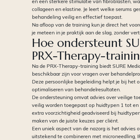
en een sterkere stimulatie van fibroblasten, 
collageen en elastine. Je leert welke serums ge
behandeling veilig en effectief toepast.
Na afloop van de training kun je direct het vo
je meteen in je praktijk aan de slag, zonder ve
Hoe ondersteunt SU
PRX-Therapy-traini
Na de PRX-Therapy-training biedt SURE Medica
beschikbaar zijn voor vragen over behandelpro
Deze persoonlijke begeleiding helpt je bij het
optimaliseren van behandelresultaten.
De ondersteuning omvat advies over veilige to
veilig worden toegepast op huidtypen 1 tot en
extra voorzichtigheid geadviseerd bij huidtypen
maken van de juiste keuzes per cliënt.
Een uniek aspect van de nazorg is het advies
uitstekend te combineren met microneedling, I