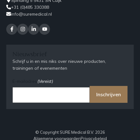
Spinding 5 5431 SN Cuijk
+31 (0)485 330388
info@suremedical.nl
Nieuwsbrief
Schrijf u in en mis niks over nieuwe producten,
trainingen of evenementen
E-mailadres
(Vereist)
Inschrijven
© Copyright SURE Medical B.V. 2026
Algemene voorwaarden
Privacybeleid