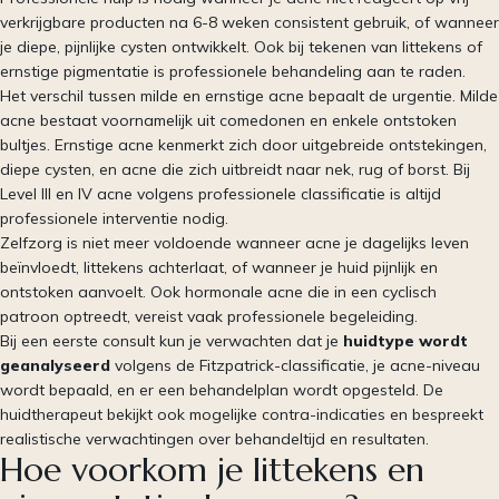
verkrijgbare producten na 6-8 weken consistent gebruik, of wanneer
je diepe, pijnlijke cysten ontwikkelt. Ook bij tekenen van littekens of
ernstige pigmentatie is professionele behandeling aan te raden.
Het verschil tussen milde en ernstige acne bepaalt de urgentie. Milde
acne bestaat voornamelijk uit comedonen en enkele ontstoken
bultjes. Ernstige acne kenmerkt zich door uitgebreide ontstekingen,
diepe cysten, en acne die zich uitbreidt naar nek, rug of borst. Bij
Level III en IV acne volgens professionele classificatie is altijd
professionele interventie nodig.
Zelfzorg is niet meer voldoende wanneer acne je dagelijks leven
beïnvloedt, littekens achterlaat, of wanneer je huid pijnlijk en
ontstoken aanvoelt. Ook hormonale acne die in een cyclisch
patroon optreedt, vereist vaak professionele begeleiding.
Bij een eerste consult kun je verwachten dat je
huidtype wordt
geanalyseerd
volgens de Fitzpatrick-classificatie, je acne-niveau
wordt bepaald, en er een behandelplan wordt opgesteld. De
huidtherapeut bekijkt ook mogelijke contra-indicaties en bespreekt
realistische verwachtingen over behandeltijd en resultaten.
Hoe voorkom je littekens en