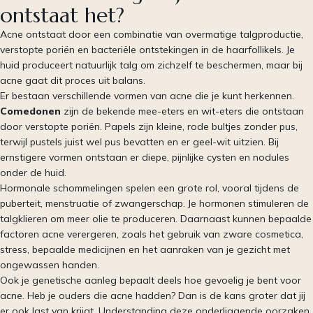
ontstaat het?
Acne ontstaat door een combinatie van overmatige talgproductie,
verstopte poriën en bacteriële ontstekingen in de haarfollikels. Je
huid produceert natuurlijk talg om zichzelf te beschermen, maar bij
acne gaat dit proces uit balans.
Er bestaan verschillende vormen van acne die je kunt herkennen.
Comedonen
zijn de bekende mee-eters en wit-eters die ontstaan
door verstopte poriën. Papels zijn kleine, rode bultjes zonder pus,
terwijl pustels juist wel pus bevatten en er geel-wit uitzien. Bij
ernstigere vormen ontstaan er diepe, pijnlijke cysten en nodules
onder de huid.
Hormonale schommelingen spelen een grote rol, vooral tijdens de
puberteit, menstruatie of zwangerschap. Je hormonen stimuleren de
talgklieren om meer olie te produceren. Daarnaast kunnen bepaalde
factoren acne verergeren, zoals het gebruik van zware cosmetica,
stress, bepaalde medicijnen en het aanraken van je gezicht met
ongewassen handen.
Ook je genetische aanleg bepaalt deels hoe gevoelig je bent voor
acne. Heb je ouders die acne hadden? Dan is de kans groter dat jij
er ook last van krijgt. Understanding deze onderliggende oorzaken