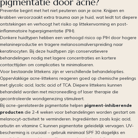
pigmentatie door acne?
Preventie begint met het niet peuteren aan je acne. Knijpen en
krabben veroorzaakt extra trauma aan je huid, wat leidt tot diepere
ontstekingen en verhoogt het risiko op littekenvorming en post-
inflammatoire hyperpigmentatie (PIH).
Donkere huidtypen hebben een verhoogd risico op PIH door hogere
melanineproductie en tragere melanosomalverspreiding naar
keratinocyten. Bij deze huidtypen zijn conservatievere
behandelingen nodig met lagere concentraties en kortere
contacttijden om complicaties te minimaliseren.
Voor bestaande littekens zijn er verschillende behandelopties.
Oppervlakkige acne-littekens reageren goed op chemische peelings
met glycolic acid, lactic acid of TCA. Diepere littekens kunnen
behandeld worden met microneedling of laser therapie die
gecontroleerde wondgenezing stimuleert.
Bij acne-gerelateerde pigmentatie helpen
pigment-inhiberende
producten
die 2-4 weken voor behandelingen worden gestart om
melanocyt-activiteit te verminderen. Ingrediënten zoals kojic acid,
arbutin en vitamine C kunnen pigmentatie geleidelijk vervagen. UV-
bescherming is cruciaal – gebruik minimaal SPF 30 dagelijks en