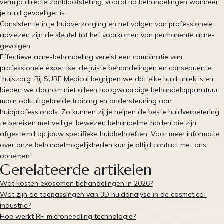
vermijd directe zonblootstelling, vooral na behandelingen wanneer
je huid gevoeliger is.
Consistentie in je huidverzorging en het volgen van professionele
adviezen zijn de sleutel tot het voorkomen van permanente acne-
gevolgen.
Effectieve acne-behandeling vereist een combinatie van
professionele expertise, de juiste behandelingen en consequente
thuiszorg. Bij
SURE Medical
begrijpen we dat elke huid uniek is en
bieden we daarom niet alleen hoogwaardige
behandelapparatuur
,
maar ook uitgebreide training en ondersteuning aan
huidprofessionals. Zo kunnen zij je helpen de beste huidverbetering
te bereiken met veilige, bewezen behandelmethoden die zijn
afgestemd op jouw specifieke huidbehoeften. Voor meer informatie
over onze behandelmogelijkheden kun je altijd
contact
met ons
opnemen.
Gerelateerde artikelen
Wat kosten exosomen behandelingen in 2026?
Wat zijn de toepassingen van 3D huidanalyse in de cosmetica-
industrie?
Hoe werkt RF-microneedling technologie?