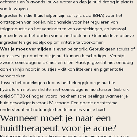
ochtends en ’s avonds lauwe water en dep je huid droog in plaats
van te wrijven.
Ingrediënten die thuis helpen zijn salicylic acid (BHA) voor het
ontstoppen van poriën, niacinamide voor het reguleren van
talgproductie en het verminderen van ontstekingen, en benzoyl
peroxide voor het doden van acne-bacteriën. Gebruik deze actieve
ingrediënten geleidelijk op om irritatie te voorkomen.
Wat je moet vermijden
is even belangrijk. Gebruik geen scrubs of
agressieve producten die je huid kunnen beschadigen. Vermijd
zware, comedogene crèmes en oliën. Raak je gezicht niet onnodig
aan en knijp nooit in puistjes – dit kan littekens en pigmentatie
veroorzaken.
Tussen behandelingen door is het belangrijk om je huid te
hydrateren met een lichte, niet-comedogene moisturizer. Gebruik
altijd SPF 30 of hoger, vooral na chemische peelings wanneer je
huid gevoeliger is voor UV-schade. Een goede nachtcrème
ondersteunt het natuurlijke herstelproces van je huid.
Wanneer moet je naar een
huidtherapeut voor je acne?
Professionele hulp is nodig wanneer je acne niet reageert op vrij