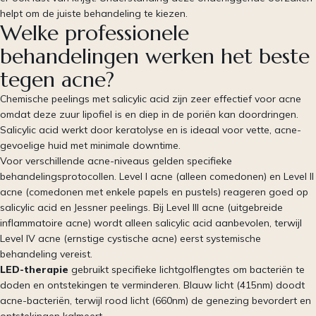
helpt om de juiste behandeling te kiezen.
Welke professionele
behandelingen werken het beste
tegen acne?
Chemische peelings met salicylic acid zijn zeer effectief voor acne
omdat deze zuur lipofiel is en diep in de poriën kan doordringen.
Salicylic acid werkt door keratolyse en is ideaal voor vette, acne-
gevoelige huid met minimale downtime.
Voor verschillende acne-niveaus gelden specifieke
behandelingsprotocollen. Level I acne (alleen comedonen) en Level II
acne (comedonen met enkele papels en pustels) reageren goed op
salicylic acid en Jessner peelings. Bij Level III acne (uitgebreide
inflammatoire acne) wordt alleen salicylic acid aanbevolen, terwijl
Level IV acne (ernstige cystische acne) eerst systemische
behandeling vereist.
LED-therapie
gebruikt specifieke lichtgolflengtes om bacteriën te
doden en ontstekingen te verminderen. Blauw licht (415nm) doodt
acne-bacteriën, terwijl rood licht (660nm) de genezing bevordert en
ontstekingen kalmeert.