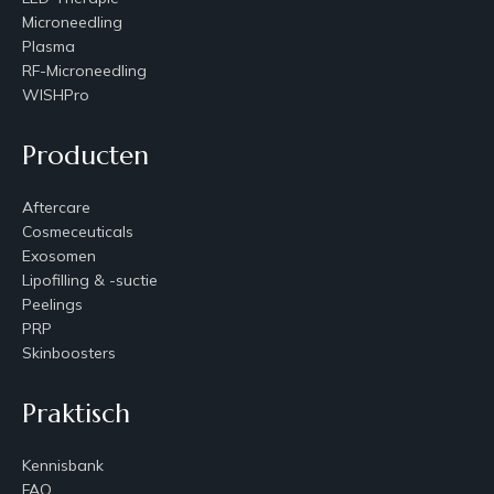
Microneedling
Plasma
RF-Microneedling
WISHPro
Producten
Aftercare
Cosmeceuticals
Exosomen
Lipofilling & -suctie
Peelings
PRP
Skinboosters
Praktisch
Kennisbank
FAQ