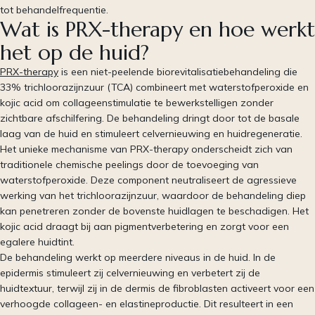
tot behandelfrequentie.
Wat is PRX-therapy en hoe werkt
het op de huid?
PRX-therapy
is een niet-peelende biorevitalisatiebehandeling die
33% trichloorazijnzuur (TCA) combineert met waterstofperoxide en
kojic acid om collageenstimulatie te bewerkstelligen zonder
zichtbare afschilfering. De behandeling dringt door tot de basale
laag van de huid en stimuleert celvernieuwing en huidregeneratie.
Het unieke mechanisme van PRX-therapy onderscheidt zich van
traditionele chemische peelings door de toevoeging van
waterstofperoxide. Deze component neutraliseert de agressieve
werking van het trichloorazijnzuur, waardoor de behandeling diep
kan penetreren zonder de bovenste huidlagen te beschadigen. Het
kojic acid draagt bij aan pigmentverbetering en zorgt voor een
egalere huidtint.
De behandeling werkt op meerdere niveaus in de huid. In de
epidermis stimuleert zij celvernieuwing en verbetert zij de
huidtextuur, terwijl zij in de dermis de fibroblasten activeert voor een
verhoogde collageen- en elastineproductie. Dit resulteert in een