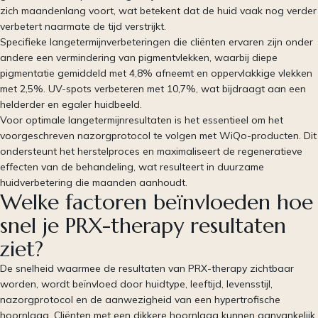
zich maandenlang voort, wat betekent dat de huid vaak nog verder
verbetert naarmate de tijd verstrijkt.
Specifieke langetermijnverbeteringen die cliënten ervaren zijn onder
andere een vermindering van pigmentvlekken, waarbij diepe
pigmentatie gemiddeld met 4,8% afneemt en oppervlakkige vlekken
met 2,5%. UV-spots verbeteren met 10,7%, wat bijdraagt aan een
helderder en egaler huidbeeld.
Voor optimale langetermijnresultaten is het essentieel om het
voorgeschreven nazorgprotocol te volgen met WiQo-producten. Dit
ondersteunt het herstelproces en maximaliseert de regeneratieve
effecten van de behandeling, wat resulteert in duurzame
huidverbetering die maanden aanhoudt.
Welke factoren beïnvloeden hoe
snel je PRX-therapy resultaten
ziet?
De snelheid waarmee de resultaten van PRX-therapy zichtbaar
worden, wordt beïnvloed door huidtype, leeftijd, levensstijl,
nazorgprotocol en de aanwezigheid van een hypertrofische
hoornlaag. Cliënten met een dikkere hoornlaag kunnen aanvankelijk