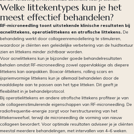
Welke littekentypes kun je het
meest effectief behandelen?
RF-microneedling toont uitstekende klinische resultaten bij
acnelittekens, operatielittekens en atrofische littekens.
De
behandeling werkt door collageenremodellering te stimuleren,
waardoor je cliënten een geleidelijke verbetering van de huidtextuur
zien en littekens minder zichtbaar worden.
Voor acnelittekens kun je bijzonder goede behandelresultaten
behalen omdat RF-microneedling zowel oppervlakkige als diepere
littekens kan aanpakken. Boxcar-littekens, rolling scars en
ijspriemvormige littekens kun je allemaal behandelen door de
naalddiepte aan te passen aan het type litteken. Dit geeft je
flexibiliteit in je behandelprotocol.
Bij operatielittekens en andere atrofische littekens profiteer je van
de collageenstimulerende eigenschappen van RF-microneedling. De
radiofrequentie-energie zorgt voor herstructurering van het
littekenweefsel, terwijl de microneedling de vorming van nieuw
collageen bevordert. Voor optimale resultaten adviseer je je cliënten
meestal meerdere behandelingen, met intervallen van 4–6 weken.