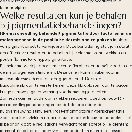
goed kunt combineren met andere esthetische procedures in je
behandelplan.
Welke resultaten kun je behalen
bij pigmentatiebehandelingen?
RF-microneedling behandelt pigmentatie door factoren in de
melanogenese in de papillaire dermis aan te pakken
in plaats
van pigment direct te verwijderen. Deze benadering stelt je in staat
om effectieve resultaten te behalen bij melasma, zonnevlekken en
post-inflammatoire hyperpigmentatie.
Bij melasma werk je door senescente fibroblasten te beïnvloeden die
de melanogenese stimuleren. Deze cellen komen vaker voor in
melasmalaesies dan in de omliggende huid. Door de
basaalmembraan te versterken en deze fibroblasten aan te pakken,
kun je nieuwe pigmentvorming voorkomen bij je cliënten.
Zonnevlekken en ouderdomsvlekken reageren goed op jouw RF-
microneedlingbehandelingen omdat de procedure de
huidvernieuwing stimuleert. Post-inflammatoire hyperpigmentatie,
zoals donkere vlekken na acne, kun je ook effectief behandelen. Het
is belangrijk dat je realistische verwachtingen schept bij je cliënten:
pigmentatiebehandelingen vereisen geduld en meerdere sessies