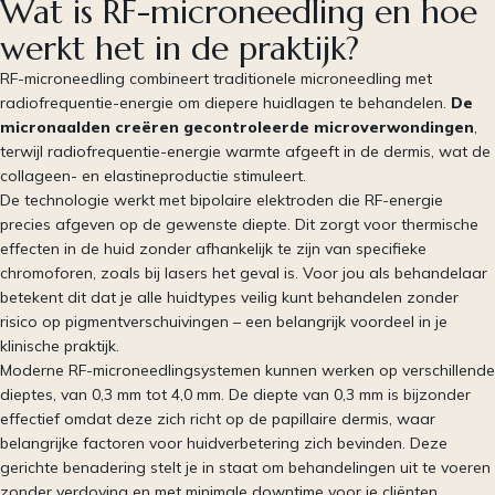
Wat is RF-microneedling en hoe
werkt het in de praktijk?
RF-microneedling combineert traditionele microneedling met
radiofrequentie-energie om diepere huidlagen te behandelen.
De
micronaalden creëren gecontroleerde microverwondingen
,
terwijl radiofrequentie-energie warmte afgeeft in de dermis, wat de
collageen- en elastineproductie stimuleert.
De technologie werkt met bipolaire elektroden die RF-energie
precies afgeven op de gewenste diepte. Dit zorgt voor thermische
effecten in de huid zonder afhankelijk te zijn van specifieke
chromoforen, zoals bij lasers het geval is. Voor jou als behandelaar
betekent dit dat je alle huidtypes veilig kunt behandelen zonder
risico op pigmentverschuivingen – een belangrijk voordeel in je
klinische praktijk.
Moderne RF-microneedlingsystemen kunnen werken op verschillende
dieptes, van 0,3 mm tot 4,0 mm. De diepte van 0,3 mm is bijzonder
effectief omdat deze zich richt op de papillaire dermis, waar
belangrijke factoren voor huidverbetering zich bevinden. Deze
gerichte benadering stelt je in staat om behandelingen uit te voeren
zonder verdoving en met minimale downtime voor je cliënten.