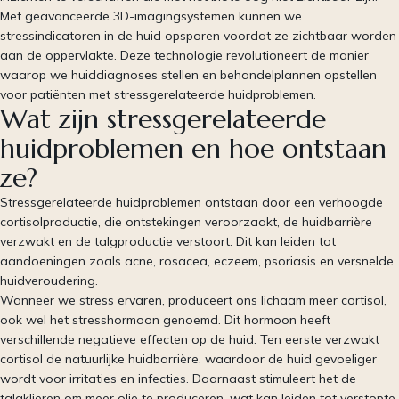
Met geavanceerde 3D-imagingsystemen kunnen we
stressindicatoren in de huid opsporen voordat ze zichtbaar worden
aan de oppervlakte. Deze technologie revolutioneert de manier
waarop we huiddiagnoses stellen en behandelplannen opstellen
voor patiënten met stressgerelateerde huidproblemen.
Wat zijn stressgerelateerde
huidproblemen en hoe ontstaan
ze?
Stressgerelateerde huidproblemen ontstaan door een verhoogde
cortisolproductie, die ontstekingen veroorzaakt, de huidbarrière
verzwakt en de talgproductie verstoort. Dit kan leiden tot
aandoeningen zoals acne, rosacea, eczeem, psoriasis en versnelde
huidveroudering.
Wanneer we stress ervaren, produceert ons lichaam meer cortisol,
ook wel het stresshormoon genoemd. Dit hormoon heeft
verschillende negatieve effecten op de huid. Ten eerste verzwakt
cortisol de natuurlijke huidbarrière, waardoor de huid gevoeliger
wordt voor irritaties en infecties. Daarnaast stimuleert het de
talgklieren om meer olie te produceren, wat kan leiden tot verstopte