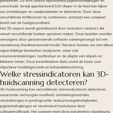
penetreren. UV-licht onthult bijvoorbeeld pigmentafwijkingen en
zonschade, terwijl gepolariseerd licht dieper in de huid kan kijken
om ontstekingen en vaatproblemen te detecteren. Door deze
verschillende lichtbronnen te combineren, ontstaat een compleet
beeld van de huidgezondheid.
Het 3D-aspect wordt gerealiseerd door meerdere camera’s die
vanuit verschillende hoeken opnamen maken. Deze beelden worden
vervolgens door geavanceerde software samengevoegd tot een
nauwkeurig driedimensionaal model. Hierdoor kunnen we niet alleen
oppervlakkige kenmerken analyseren, maar ook
volumeveranderingen, huidtextuur en de diepte van rimpels en
littekens meten. Deze kwantitatieve data vormt de basis voor
objectieve huiddiagnostiek en behandelmonitoring.
Welke stressindicatoren kan 3D-
huidscanning detecteren?
3D-huidscanning kan verschillende stressindicatoren detecteren,
waaronder verhoogde roodheid, ontstekingshaarden,
veranderingen in poriëngrootte, textuuronregelmatigheden,
pigmentafwijkingen en verminderd huidvolume door
collageenafbraak. Het systeem meet deze parameters nauwkeurig