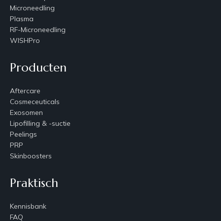
Microneedling
Plasma
RF-Microneedling
WISHPro
Producten
Aftercare
Cosmeceuticals
Exosomen
Lipofilling & -suctie
Peelings
PRP
Skinboosters
Praktisch
Kennisbank
FAQ