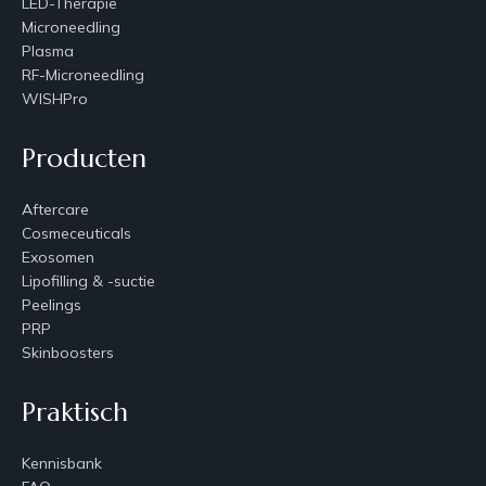
LED-Therapie
Microneedling
Plasma
RF-Microneedling
WISHPro
Producten
Aftercare
Cosmeceuticals
Exosomen
Lipofilling & -suctie
Peelings
PRP
Skinboosters
Praktisch
Kennisbank