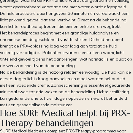
gereinigd, waarna de PRX-formule wordt aangebracht en volledig
wordt geabsorbeerd voordat deze met water wordt afgespoeld.
De hele procedure duurt ongeveer 30 minuten en veroorzaakt een
licht prikkend gevoel dat snel verdwijnt. Direct na de behandeling
kan lichte roodheid optreden, die binnen enkele uren wegtrekt.
Het behandelproces begint met een grondige huidanalyse en
anamnese om de geschiktheid vast te stellen. De huidtherapeut
brengt de PRX-oplossing laag voor laag aan totdat de huid
volledig verzadigd is. Patiënten ervaren meestal een warm, licht
tintelend gevoel tijdens het aanbrengen, wat normaal is en duidt op
de werkzaamheid van de behandeling.
Na de behandeling is de nazorg relatief eenvoudig. De huid kan de
eerste dagen licht droog aanvoelen en moet worden behandeld
met een voedende crème. Zonbescherming is essentieel gedurende
minimaal twee tot drie weken na de behandeling. Lichte schilfering
kan gedurende drie tot vier dagen optreden en wordt behandeld
met een gespecialiseerde moisturizer.
Hoe SURE Medical helpt bij PRX-
Therapy behandelingen
SURE Medical
biedt een compleet PRX-Therapy-programma voor