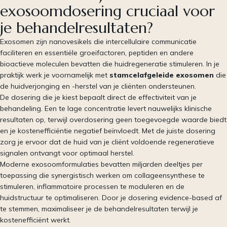
exosoomdosering cruciaal voor
je behandelresultaten?
Exosomen zijn nanovesikels die intercellulaire communicatie
faciliteren en essentiële groeifactoren, peptiden en andere
bioactieve moleculen bevatten die huidregeneratie stimuleren. In je
praktijk werk je voornamelijk met
stamcelafgeleide exosomen
die
de huidverjonging en -herstel van je cliënten ondersteunen.
De dosering die je kiest bepaalt direct de effectiviteit van je
behandeling. Een te lage concentratie levert nauwelijks klinische
resultaten op, terwijl overdosering geen toegevoegde waarde biedt
en je kostenefficiëntie negatief beïnvloedt. Met de juiste dosering
zorg je ervoor dat de huid van je cliënt voldoende regeneratieve
signalen ontvangt voor optimaal herstel.
Moderne exosoomformulaties bevatten miljarden deeltjes per
toepassing die synergistisch werken om collageensynthese te
stimuleren, inflammatoire processen te moduleren en de
huidstructuur te optimaliseren. Door je dosering evidence-based af
te stemmen, maximaliseer je de behandelresultaten terwijl je
kostenefficiënt werkt.