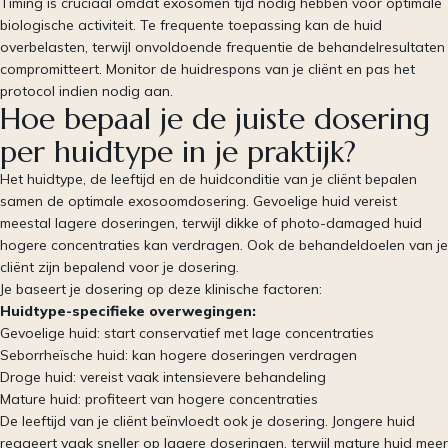
Timing is cruciaal omdat exosomen tijd nodig hebben voor optimale
biologische activiteit. Te frequente toepassing kan de huid
overbelasten, terwijl onvoldoende frequentie de behandelresultaten
compromitteert. Monitor de huidrespons van je cliënt en pas het
protocol indien nodig aan.
Hoe bepaal je de juiste dosering
per huidtype in je praktijk?
Het huidtype, de leeftijd en de huidconditie van je cliënt bepalen
samen de optimale exosoomdosering. Gevoelige huid vereist
meestal lagere doseringen, terwijl dikke of photo-damaged huid
hogere concentraties kan verdragen. Ook de behandeldoelen van je
cliënt zijn bepalend voor je dosering.
Je baseert je dosering op deze klinische factoren:
Huidtype-specifieke overwegingen:
Gevoelige huid: start conservatief met lage concentraties
Seborrheïsche huid: kan hogere doseringen verdragen
Droge huid: vereist vaak intensievere behandeling
Mature huid: profiteert van hogere concentraties
De leeftijd van je cliënt beïnvloedt ook je dosering. Jongere huid
reageert vaak sneller op lagere doseringen, terwijl mature huid meer