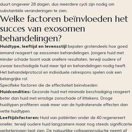
duurt ongeveer 28 dagen, dus meerdere cycli zijn nodig om
substantiële veranderingen te zien.
Welke factoren beïnvloeden het
succes van exosomen
behandelingen?
Huidtype, leeftijd en levensstijl
bepalen grotendeels hoe goed
iemand reageert op exosomen behandelingen. Jongere huid met
minder schade toont vaak snellere resultaten, terwijl oudere of
zwaar beschadigde huid meer tijd en behandelingen nodig heeft.
Het behandelprotocol en individuele celrespons spelen ook een
belangrijke rol.
Specifieke factoren die de effectiviteit beïnvloeden:
Huidcondities:
Gezonde huid met minimale beschadiging reageert
beter dan huid met ernstige zonschade of littekens. Droge
huidtypen profiteren vaak meer van de hydraterende effecten dan
vette huidtypen.
Leeftijdsfactoren:
Huid van patiënten onder de 40 regenereert
sneller, terwijl oudere huid langzamere maar nog steeds significante
verbeteringen laat zien. De natuurlijke collagenproductie neemt af