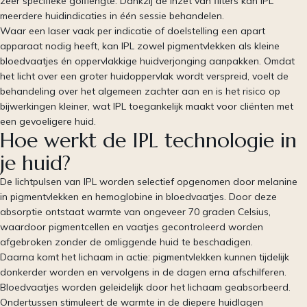
zeer specifieke golflengte. Dankzij de inzet van filters kan IPL
meerdere huidindicaties in één sessie behandelen.
Waar een laser vaak per indicatie of doelstelling een apart
apparaat nodig heeft, kan IPL zowel pigmentvlekken als kleine
bloedvaatjes én oppervlakkige huidverjonging aanpakken. Omdat
het licht over een groter huidoppervlak wordt verspreid, voelt de
behandeling over het algemeen zachter aan en is het risico op
bijwerkingen kleiner, wat IPL toegankelijk maakt voor cliënten met
een gevoeligere huid.
Hoe werkt de IPL technologie in
je huid?
De lichtpulsen van IPL worden selectief opgenomen door melanine
in pigmentvlekken en hemoglobine in bloedvaatjes. Door deze
absorptie ontstaat warmte van ongeveer 70 graden Celsius,
waardoor pigmentcellen en vaatjes gecontroleerd worden
afgebroken zonder de omliggende huid te beschadigen.
Daarna komt het lichaam in actie: pigmentvlekken kunnen tijdelijk
donkerder worden en vervolgens in de dagen erna afschilferen.
Bloedvaatjes worden geleidelijk door het lichaam geabsorbeerd.
Ondertussen stimuleert de warmte in de diepere huidlagen