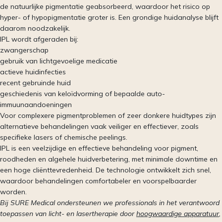
de natuurlijke pigmentatie geabsorbeerd, waardoor het risico op
hyper- of hypopigmentatie groter is. Een grondige huidanalyse blijft
daarom noodzakelijk.
IPL wordt afgeraden bij:
zwangerschap
gebruik van lichtgevoelige medicatie
actieve huidinfecties
recent gebruinde huid
geschiedenis van keloïdvorming of bepaalde auto-
immuunaandoeningen
Voor complexere pigmentproblemen of zeer donkere huidtypes zijn
alternatieve behandelingen vaak veiliger en effectiever, zoals
specifieke lasers of chemische peelings.
IPL is een veelzijdige en effectieve behandeling voor pigment,
roodheden en algehele huidverbetering, met minimale downtime en
een hoge cliënttevredenheid. De technologie ontwikkelt zich snel,
waardoor behandelingen comfortabeler en voorspelbaarder
worden.
Bij SURE Medical ondersteunen we professionals in het verantwoord
toepassen van licht- en lasertherapie door
hoogwaardige apparatuur
,