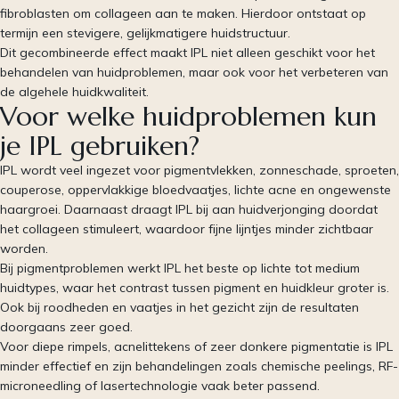
fibroblasten om collageen aan te maken. Hierdoor ontstaat op
termijn een stevigere, gelijkmatigere huidstructuur.
Dit gecombineerde effect maakt IPL niet alleen geschikt voor het
behandelen van huidproblemen, maar ook voor het verbeteren van
de algehele huidkwaliteit.
Voor welke huidproblemen kun
je IPL gebruiken?
IPL wordt veel ingezet voor pigmentvlekken, zonneschade, sproeten,
couperose, oppervlakkige bloedvaatjes, lichte acne en ongewenste
haargroei. Daarnaast draagt IPL bij aan huidverjonging doordat
het collageen stimuleert, waardoor fijne lijntjes minder zichtbaar
worden.
Bij pigmentproblemen werkt IPL het beste op lichte tot medium
huidtypes, waar het contrast tussen pigment en huidkleur groter is.
Ook bij roodheden en vaatjes in het gezicht zijn de resultaten
doorgaans zeer goed.
Voor diepe rimpels, acnelittekens of zeer donkere pigmentatie is IPL
minder effectief en zijn behandelingen zoals chemische peelings, RF-
microneedling of lasertechnologie vaak beter passend.