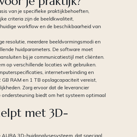
oor je praktijk?
sis van je specifieke praktijkbehoeften,
e criteria zijn de beeldkwaliteit,
je huidige workflow en de beschikbaarheid van
 resolutie, meerdere beeldvormingsmodi en
illende huidparameters. De software moet
aansluiten bij je communicatiestijl met cliënten.
eem op verschillende locaties wilt gebruiken.
mputerspecificaties, internetverbinding en
2 GB RAM en 1 TB opslagcapaciteit vereist,
kheden. Zorg ervoor dat de leverancier
e ondersteuning biedt om het systeem optimaal
elpt met 3D-
e
AURA 3D-huidanalysesysteem
, dat speciaal