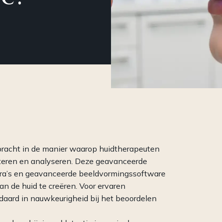
Een compleet
Een 
cosmeceuticalconcept: van
vol 
professionele behandelingen tot
op c
krachtige producten voor
(par
thuisgebruik en meer.
racht in de manier waarop huidtherapeuten
teren en analyseren. Deze geavanceerde
ra’s en geavanceerde beeldvormingssoftware
an de huid te creëren. Voor ervaren
daard in nauwkeurigheid bij het beoordelen