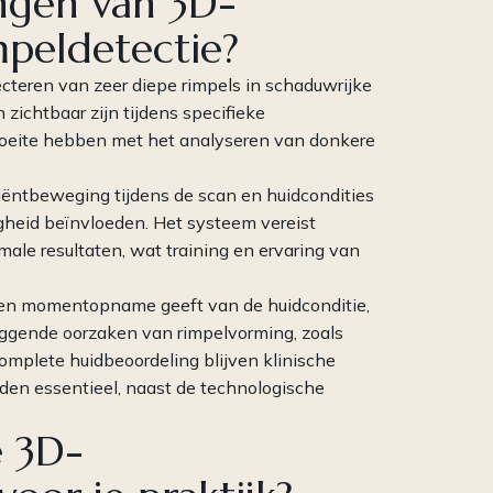
ngen van 3D-
mpeldetectie?
cteren van zeer diepe rimpels in schaduwrijke
zichtbaar zijn tijdens specifieke
moeite hebben met het analyseren van donkere
iëntbeweging tijdens de scan en huidcondities
igheid beïnvloeden. Het systeem vereist
le resultaten, wat training en ervaring van
een momentopname geeft van de huidconditie,
iggende oorzaken van rimpelvorming, zoals
 complete huidbeoordeling blijven klinische
den essentieel, naast de technologische
e 3D-