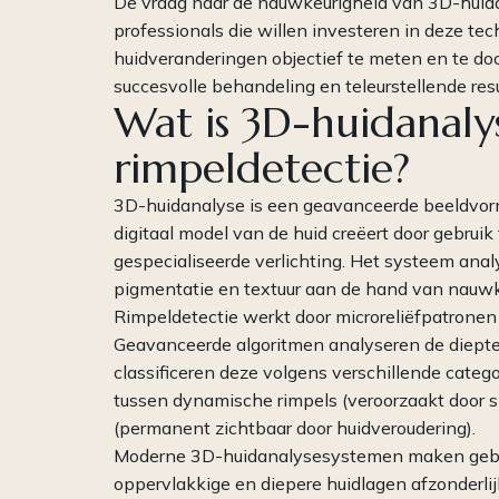
De vraag naar de nauwkeurigheid van 3D-huidana
professionals die willen investeren in deze te
huidveranderingen objectief te meten en te d
succesvolle behandeling en teleurstellende resu
Wat is 3D-huidanaly
rimpeldetectie?
3D-huidanalyse is een geavanceerde beeldvor
digitaal model van de huid creëert door gebru
gespecialiseerde verlichting. Het systeem analy
pigmentatie en textuur aan de hand van nauwk
Rimpeldetectie werkt door microreliëfpatronen
Geavanceerde algoritmen analyseren de diepte,
classificeren deze volgens verschillende cate
tussen dynamische rimpels (veroorzaakt door s
(permanent zichtbaar door huidveroudering).
Moderne 3D-huidanalysesystemen maken gebru
oppervlakkige en diepere huidlagen afzonderlijk