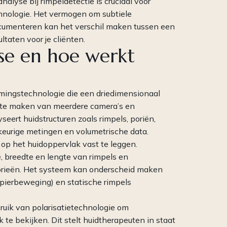
lyse bij rimpeldetectie is cruciaal voor
chnologie. Het vermogen om subtiele
ocumenteren kan het verschil maken tussen een
ltaten voor je cliënten.
se en hoe werkt
mingstechnologie die een driedimensionaal
ik te maken van meerdere camera’s en
seert huidstructuren zoals rimpels, poriën,
eurige metingen en volumetrische data.
 op het huidoppervlak vast te leggen.
 breedte en lengte van rimpels en
gorieën. Het systeem kan onderscheid maken
pierbeweging) en statische rimpels
ik van polarisatietechnologie om
 te bekijken. Dit stelt huidtherapeuten in staat