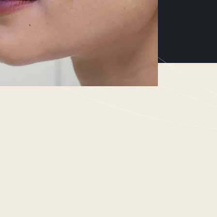
resultaat gerichte cosmeceutical,
actieve ingrediënten, gebaseerd
lean science. Exclusief voor
a-)medische huidprofessionals.