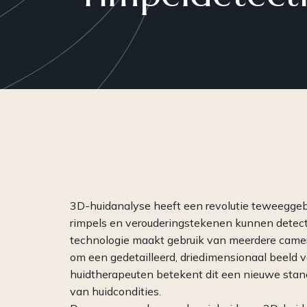
Plasma
Peelings
RF-Microneedling
Skinboosters
WISHPro
PRP
3D-huidanalyse heeft een revolutie teweeggeb
rimpels en verouderingstekenen kunnen detec
technologie maakt gebruik van meerdere came
om een gedetailleerd, driedimensionaal beeld v
huidtherapeuten betekent dit een nieuwe stan
van huidcondities.