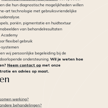
ten die hun diagnostische mogelijkheden willen
he-art technologie met gebruiksvriendelijke
uidanalyse.
els, poriën, pigmentatie en huidtextuur
n nabeelden van behandelresultaten
ze Academy
or flexibel gebruik
S-systemen
 wij persoonlijke begeleiding bij de
r doorlopende ondersteuning.
Wil je weten hoe
ken?
Neem contact op
met onze
tratie en advies op maat.
len
osomen werking?
andere behandelingen?