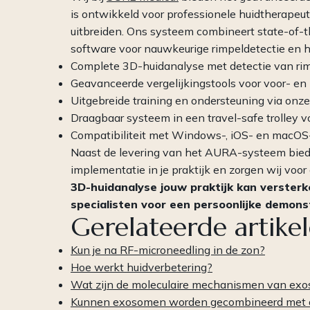
is ontwikkeld voor professionele huidtherapeu
uitbreiden. Ons systeem combineert state-of-t
software voor nauwkeurige rimpeldetectie en h
Complete 3D-huidanalyse met detectie van rimp
Geavanceerde vergelijkingstools voor voor- e
Uitgebreide training en ondersteuning via on
Draagbaar systeem in een travel-safe trolley vo
Compatibiliteit met Windows-, iOS- en macO
Naast de levering van het AURA-systeem bieden
implementatie in je praktijk en zorgen wij voo
3D-huidanalyse jouw praktijk kan verster
specialisten voor een persoonlijke demons
Gerelateerde artike
Kun je na RF-microneedling in de zon?
Hoe werkt huidverbetering?
Wat zijn de moleculaire mechanismen van ex
Kunnen exosomen worden gecombineerd met 