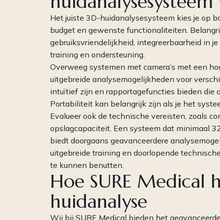
huidanalysesysteem v
Het juiste 3D-huidanalysesysteem kies je op ba
budget en gewenste functionaliteiten. Belangrijk
gebruiksvriendelijkheid, integreerbaarheid in 
training en ondersteuning.
Overweeg systemen met camera’s met een hoge
uitgebreide analysemogelijkheden voor versch
intuïtief zijn en rapportagefuncties bieden die 
Portabiliteit kan belangrijk zijn als je het syst
Evalueer ook de technische vereisten, zoals co
opslagcapaciteit. Een systeem dat minimaal 3
biedt doorgaans geavanceerdere analysemogelij
uitgebreide training en doorlopende technisch
te kunnen benutten.
Hoe SURE Medical h
huidanalyse
Wij bij
SURE Medical
bieden het geavanceerd