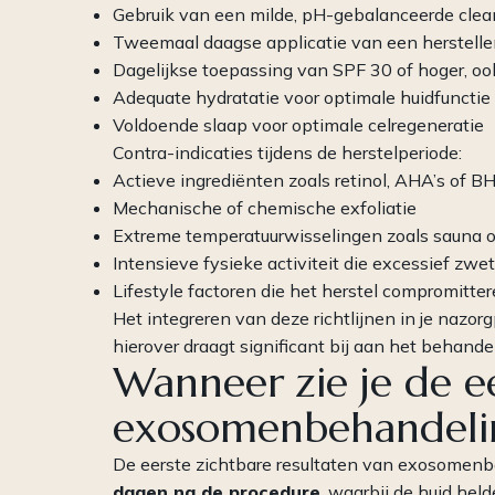
Gebruik van een milde, pH-gebalanceerde clea
Tweemaal daagse applicatie van een herstelle
Dagelijkse toepassing van SPF 30 of hoger, o
Adequate hydratatie voor optimale huidfunctie
Voldoende slaap voor optimale celregeneratie
Contra-indicaties tijdens de herstelperiode:
Actieve ingrediënten zoals retinol, AHA’s of B
Mechanische of chemische exfoliatie
Extreme temperatuurwisselingen zoals sauna o
Intensieve fysieke activiteit die excessief zwe
Lifestyle factoren die het herstel compromitte
Het integreren van deze richtlijnen in je nazor
hierover draagt significant bij aan het behand
Wanneer zie je de ee
exosomenbehandeli
De eerste zichtbare resultaten van exosome
dagen na de procedure
, waarbij de huid held