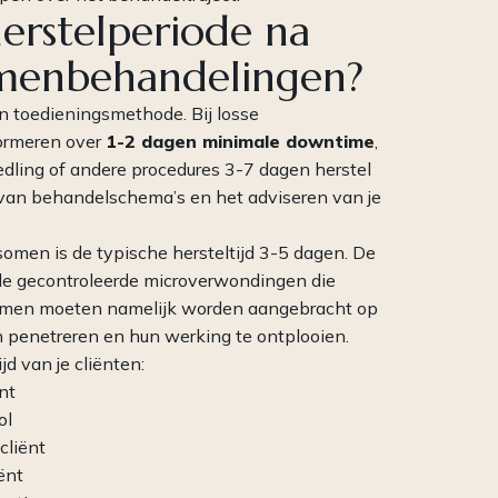
erstelperiode na
omenbehandelingen?
n toedieningsmethode. Bij losse
formeren over
1-2 dagen minimale downtime
,
dling of andere procedures 3-7 dagen herstel
n van behandelschema’s en het adviseren van je
men is de typische hersteltijd 3-5 dagen. De
n de gecontroleerde microverwondingen die
somen moeten namelijk worden aangebracht op
 penetreren en hun werking te ontplooien.
jd van je cliënten:
nt
ol
cliënt
ënt