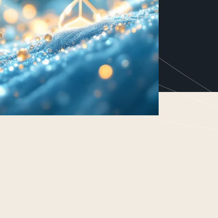
resultaat gerichte cosmeceutical,
actieve ingrediënten, gebaseerd
lean science. Exclusief voor
a-)medische huidprofessionals.