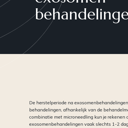
behandeling
Plasma
Peelings
RF-Microneedling
Skinboosters
WISHPro
PRP
De herstelperiode na exosomenbehandelingen 
behandelingen, afhankelijk van de behandelmet
combinatie met microneedling kun je rekenen op
exosomenbehandelingen vaak slechts 1-2 dag