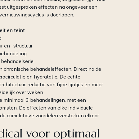
meest uitgesproken effecten na ongeveer een
vernieuwingscyclus is doorlopen.
eit en teint
d
r en -structuur
 behandeling
e behandelserie
en chronische behandeleffecten. Direct na de
rocirculatie en hydratatie. De echte
chitectuur, reductie van fijne lijntjes en meer
idelijk over weken.
 we minimaal 3 behandelingen, met een
omsten. De effecten van elke individuele
e cumulatieve voordelen versterken elkaar
ical voor optimaal