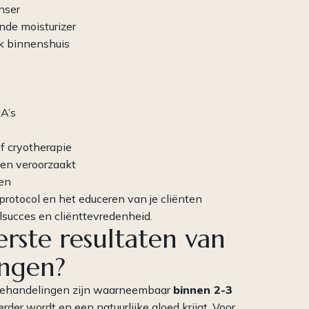
nser
nde moisturizer
ok binnenshuis
HA’s
f cryotherapie
ten veroorzaakt
ren
gprotocol en het educeren van je cliënten
elsucces en cliënttevredenheid.
rste resultaten van
ngen?
nbehandelingen zijn waarneembaar
binnen 2-3
erder wordt en een natuurlijke gloed krijgt. Voor