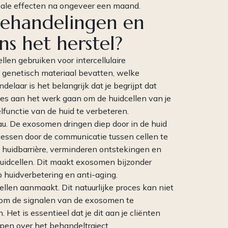
male effecten na ongeveer een maand.
ehandelingen en
ns het herstel?
llen gebruiken voor intercellulaire
n genetisch materiaal bevatten, welke
elaar is het belangrijk dat je begrijpt dat
tjes aan het werk gaan om de huidcellen van je
elfunctie van de huid te verbeteren.
eau. De exosomen dringen diep door in de huid
cessen door de communicatie tussen cellen te
e huidbarrière, verminderen ontstekingen en
idcellen. Dit maakt exosomen bijzonder
p huidverbetering en anti-aging.
 cellen aanmaakt. Dit natuurlijke proces kan niet
g om de signalen van de exosomen te
Het is essentieel dat je dit aan je cliënten
pen over het behandeltraject.