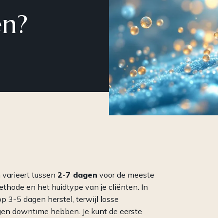
Een compleet
Een 
en?
cosmeceuticalconcept: van
vol 
professionele behandelingen tot
op c
krachtige producten voor
(par
thuisgebruik en meer.
varieert tussen
2-7 dagen
voor de meeste
hode en het huidtype van je cliënten. In
 3-5 dagen herstel, terwijl losse
en downtime hebben. Je kunt de eerste