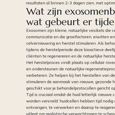
resultaten al binnen 2-3 dagen zien, met opti
Wat zijn exosomenb
wat gebeurt er tijde
Exosomen zijn kleine, natuurlijke vesikels die ce
communicatie en die groeifactoren, eiwitten e
celvernieuwing en herstel stimuleren. Als behand
tijdens de herstelperiode deze bioactieve deel
cliënten te regenereren en de natuurlijke herst
Het herstelproces vindt plaats op cellulair niv
en ondersteunen de natuurlijke regeneratiepro
verbeteren. Ze helpen bij het herstellen van d
stimuleren de aanmaak van nieuwe, gezonde hu
geschikt voor je behandelprotocollen gericht o
Tijd is cruciaal omdat de huid letterlijk nieuwe
worden versneld: huidcellen hebben tijd nodi
ontvangen, te verwerken en daarop te reageren. 
uitlegt om realistische verwachtingen te schep