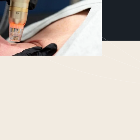
resultaat gerichte cosmeceutical,
actieve ingrediënten, gebaseerd
lean science. Exclusief voor
a-)medische huidprofessionals.