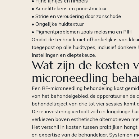
• Fijne lijntjes en rimpels
• Acnelittekens en poriestructuur
• Striae en veroudering door zonschade
• Ongelijke huidtextuur
• Pigmentproblemen zoals melasma en PIH
Omdat de techniek niet afhankelijk is van kle
toegepast op alle huidtypes, inclusief donkere h
instellingen en dieptekeuze.
Wat zijn de kosten 
microneedling beha
Een RF-microneedling behandeling kost gemidd
van het behandelgebied, de apparatuur en de c
behandeltraject van drie tot vier sessies komt 
Deze investering vertaalt zich in langdurige hu
verkiezen boven esthetische alternatieven met 
Het verschil in kosten tussen praktijken hang
en expertise van de behandelaar. Systemen me