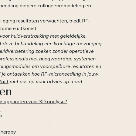
oneedling diepere collageenremodeling en
ti-aging resultaten verwachten, biedt RF-
rzamere uitkomst.
oor huidverstrakking met geleidelijke,
nt deze behandeling een krachtige toevoeging
 huidverbetering zoeken zonder operatieve
 professionals met hoogwaardige systemen
iningsmodules om voorspelbare resultaten en
l je ontdekken hoe RF-microneedling in jouw
tact
met ons op voor advies op maat.
len
huisapparaten voor 3D analyse?
?
n?
therapy