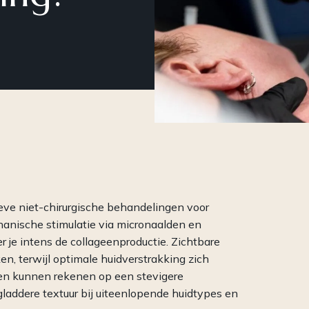
Een compleet
Een 
cosmeceuticalconcept: van
vol 
professionele behandelingen tot
op c
krachtige producten voor
(par
thuisgebruik en meer.
eve niet-chirurgische behandelingen voor
anische stimulatie via micronaalden en
er je intens de collageenproductie. Zichtbare
n, terwijl optimale huidverstrakking zich
ten kunnen rekenen op een stevigere
gladdere textuur bij uiteenlopende huidtypes en