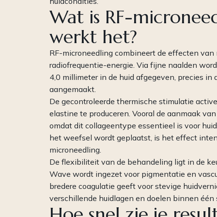
huidcondities.
Wat is RF-microneed
werkt het?
RF-microneedling combineert de effecten van 
radiofrequentie-energie. Via fijne naalden wor
4,0 millimeter in de huid afgegeven, precies i
aangemaakt.
De gecontroleerde thermische stimulatie activ
elastine te produceren. Vooral de aanmaak van Ty
omdat dit collageentype essentieel is voor hui
het weefsel wordt geplaatst, is het effect inten
microneedling.
De flexibiliteit van de behandeling ligt in de k
Wave wordt ingezet voor pigmentatie en vascu
bredere coagulatie geeft voor stevige huidvern
verschillende huidlagen en doelen binnen één 
Hoe snel zie je resu