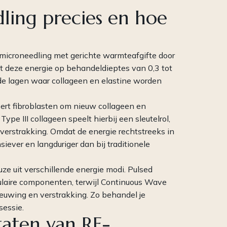
ling precies en hoe
microneedling met gerichte warmteafgifte door
dt deze energie op behandeldieptes van 0,3 tot
n de lagen waar collageen en elastine worden
eert fibroblasten om nieuw collageen en
pe III collageen speelt hierbij een sleutelrol,
dverstrakking. Omdat de energie rechtstreeks in
siever en langduriger dan bij traditionele
euze uit verschillende energie modi. Pulsed
laire componenten, terwijl Continuous Wave
ieuwing en verstrakking. Zo behandel je
sessie.
ltaten van RF-