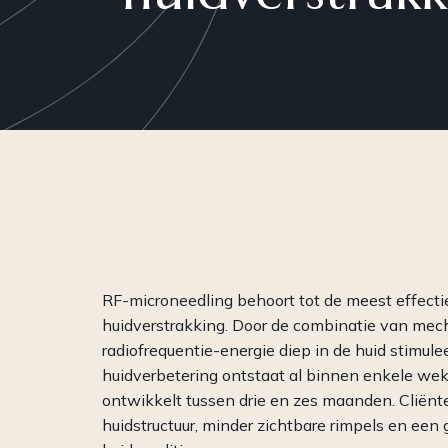
Plasma
Peelings
RF-Microneedling
Skinboosters
WISHPro
PRP
RF-microneedling behoort tot de meest effecti
huidverstrakking. Door de combinatie van mech
radiofrequentie-energie diep in de huid stimule
huidverbetering ontstaat al binnen enkele weke
ontwikkelt tussen drie en zes maanden. Cliën
huidstructuur, minder zichtbare rimpels en een 