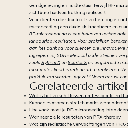
wondgenezing en huidtextuur, terwijl RF-micr
zichtbare huidverstrakking realiseert.
Voor cliënten die structurele verbetering en an
microneedling een duidelijk krachtigere en duu
RF-microneedling is een bewezen technologie v
langdurige resultaten. Voor praktijken beteke
aan het aanbod voor cliënten die innovatieve
ingrepen. Bij SURE Medical ondersteunen we
zoals
Sylfirm X
en
Scarlet S
en uitgebreide tra
maximale cliënttevredenheid te realiseren. Wi
praktijk kan worden ingezet? Neem gerust
con
Gerelateerde artike
Wat is het verschil tussen professionele en t
Kunnen exosomen stretch marks verminderen
Hoe vaak moet je RF-microneedling laten doe
Wanneer zie je resultaten van PRX-therapy
Wat zijn realistische verwachtingen van PRX-