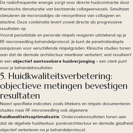
De radiofrequentie-energie zorgt voor directe huidcontractie door
thermische denaturatie van bestaande collageenvezels. Simultaan
stimuleren de micronaaldjes de neosynthese van collageen en
elastine. Deze combinatie levert zowel directe als progressieve
resultaten op.
Vooral periorbitale en periorale rimpels reageren uitstekend op je
RF-microneedling behandelprotocol. Je kunt de penetratiediepte
aanpassen voor verschillende rimpelgraden. Klinische studies tonen
aan dat de dermale architectuur meetbaar verbetert, wat resulteert
in een
objectief aantoonbare huidverjonging
– een sterk punt
voor je behandelresultaten.
5. Huidkwaliteitsverbetering:
objectieve metingen bevestigen
resultaten
Naast specifieke indicaties zoals littekens en rimpels documenteren
studies naar RF-microneedling ook algemene
huidkwaliteitsoptimalisatie
. Onderzoeksresultaten tonen aan
dat de algehele huidtextuur, poriënarchitectuur en dermale gladheid
objectief verbeteren na je behandelprotocol.