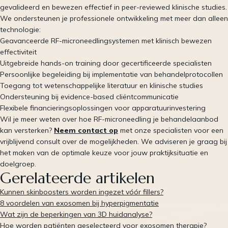
gevalideerd en bewezen effectief in peer-reviewed klinische studies.
We ondersteunen je professionele ontwikkeling met meer dan alleen
technologie:
Geavanceerde RF-microneedlingsystemen met klinisch bewezen
effectiviteit
Uitgebreide hands-on training door gecertificeerde specialisten
Persoonlijke begeleiding bij implementatie van behandelprotocollen
Toegang tot wetenschappelijke literatuur en klinische studies
Ondersteuning bij evidence-based cliëntcommunicatie
Flexibele financieringsoplossingen voor apparatuurinvestering
Wil je meer weten over hoe RF-microneedling je behandelaanbod
kan versterken?
Neem contact op
met onze specialisten voor een
vrijblijvend consult over de mogelijkheden. We adviseren je graag bij
het maken van de optimale keuze voor jouw praktijksituatie en
doelgroep.
Gerelateerde artikelen
Kunnen skinboosters worden ingezet vóór fillers?
8 voordelen van exosomen bij hyperpigmentatie
Wat zijn de beperkingen van 3D huidanalyse?
Hoe worden patiënten geselecteerd voor exosomen therapie?