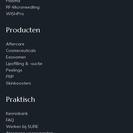
Plasma
RF-Microneedling
WISHPro
Producten
Aftercare
Cosmeceuticals
Exosomen
Lipofilling & -suctie
Peelings
PRP
Skinboosters
Praktisch
Kennisbank
FAQ
Werken bij SURE
Algemene voorwaarden