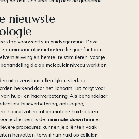
ring betaalt zich snel terug door de groeiende
de nieuwste
ologie
e stap voorwaarts in huidverjonging. Deze
aire communicatiemiddelen
die groeifactoren,
lvernieuwing en herstel te stimuleren. Voor je
 behandeling die op moleculair niveau werkt en
 uit rozenstamcellen lijken sterk op
rden herkend door het lichaam. Dit zorgt voor
en van huid- en haarverbetering. Als behandelaar
dicaties: huidverbetering, anti-aging,
n, haaruitval en inflammatoire huidziekten.
or je cliënten, is de
minimale downtime
en
asievere procedures kunnen je cliënten vaak
iten hervatten, terwijl hun huid op cellulair