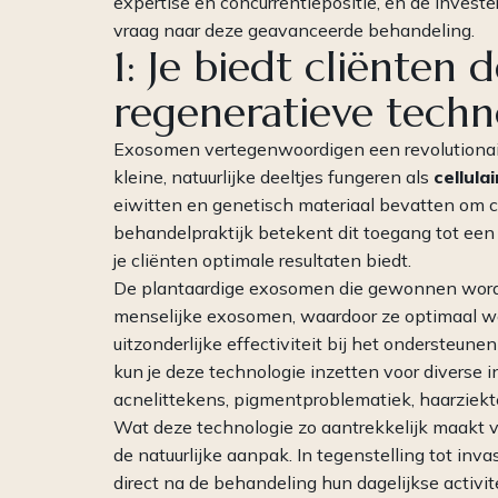
expertise en concurrentiepositie, en de investe
vraag naar deze geavanceerde behandeling.
1: Je biedt cliënten 
regeneratieve techn
Exosomen vertegenwoordigen een revolutionair
kleine, natuurlijke deeltjes fungeren als
cellul
eiwitten en genetisch materiaal bevatten om ce
behandelpraktijk betekent dit toegang tot een
je cliënten optimale resultaten biedt.
De plantaardige exosomen die gewonnen worden
menselijke exosomen, waardoor ze optimaal wo
uitzonderlijke effectiviteit bij het ondersteun
kun je deze technologie inzetten voor diverse in
acnelittekens, pigmentproblematiek, haarziekte
Wat deze technologie zo aantrekkelijk maakt vo
de natuurlijke aanpak. In tegenstelling tot inv
direct na de behandeling hun dagelijkse activite