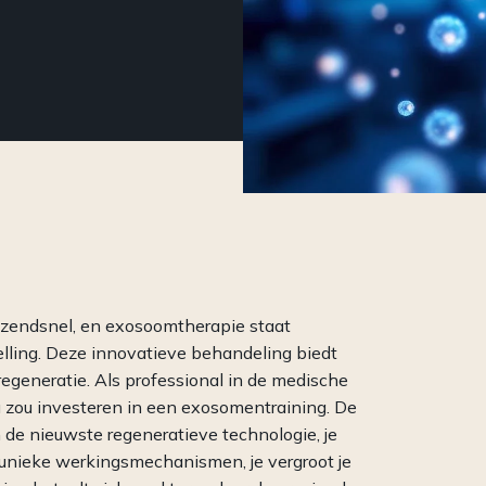
Een compleet
Een 
cosmeceuticalconcept: van
vol 
professionele behandelingen tot
op c
krachtige producten voor
(par
thuisgebruik en meer.
azendsnel, en exosoomtherapie staat
lling. Deze innovatieve behandeling biedt
egeneratie. Als professional in de medische
u zou investeren in een exosomentraining. De
en de nieuwste regeneratieve technologie, je
 unieke werkingsmechanismen, je vergroot je