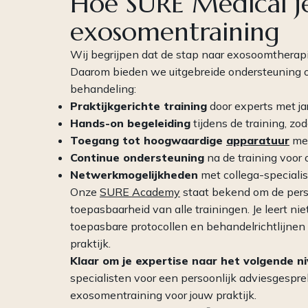
Hoe SURE Medical j
exosomentraining
Wij begrijpen dat de stap naar exosoomtherapie 
Daarom bieden we uitgebreide ondersteuning o
behandeling:
Praktijkgerichte training
door experts met ja
Hands-on begeleiding
tijdens de training, zoda
Toegang tot hoogwaardige
apparatuur
met
Continue ondersteuning
na de training voor 
Netwerkmogelijkheden
met collega-specialis
Onze
SURE Academy
staat bekend om de pers
toepasbaarheid van alle trainingen. Je leert niet
toepasbare protocollen en behandelrichtlijnen
praktijk.
Klaar om je expertise naar het volgende ni
specialisten voor een persoonlijk adviesgespr
exosomentraining voor jouw praktijk.