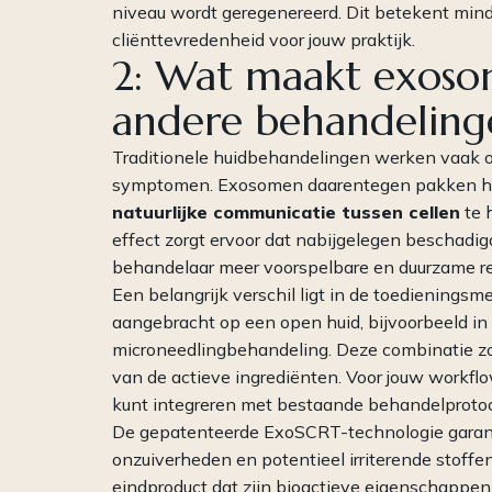
niveau wordt geregenereerd. Dit betekent min
cliënttevredenheid voor jouw praktijk.
2: Wat maakt exoso
andere behandeling
Traditionele huidbehandelingen werken vaak op
symptomen. Exosomen daarentegen pakken het
natuurlijke communicatie tussen cellen
te 
effect zorgt ervoor dat nabijgelegen beschadig
behandelaar meer voorspelbare en duurzame re
Een belangrijk verschil ligt in de toedienin
aangebracht op een open huid, bijvoorbeeld i
microneedlingbehandeling. Deze combinatie zorg
van de actieve ingrediënten. Voor jouw workfl
kunt integreren met bestaande behandelprotoc
De gepatenteerde ExoSCRT-technologie garand
onzuiverheden en potentieel irriterende stoffen 
eindproduct dat zijn bioactieve eigenschappen