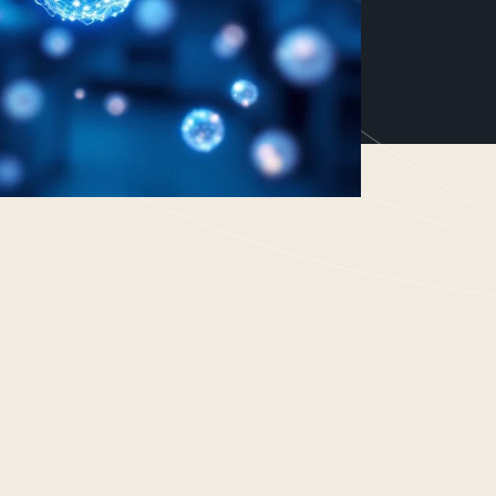
resultaat gerichte cosmeceutical,
actieve ingrediënten, gebaseerd
lean science. Exclusief voor
a-)medische huidprofessionals.