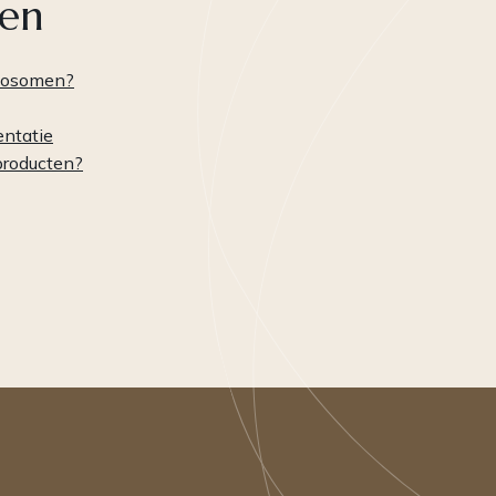
len
xosomen?
ntatie
producten?