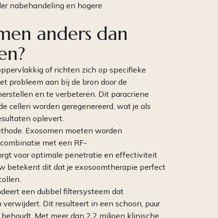
der nabehandeling en hogere
men anders dan
en?
pervlakkig of richten zich op specifieke
 probleem aan bij de bron door de
herstellen en te verbeteren. Dit paracriene
de cellen worden geregenereerd, wat je als
sultaten oplevert.
gsmethode. Exosomen moeten worden
n combinatie met een RF-
t voor optimale penetratie en effectiviteit
ow betekent dit dat je exosoomtherapie perfect
ollen.
eert een dubbel filtersysteem dat
verwijdert. Dit resulteert in een schoon, puur
 behoudt. Met meer dan 2,2 miljoen klinische