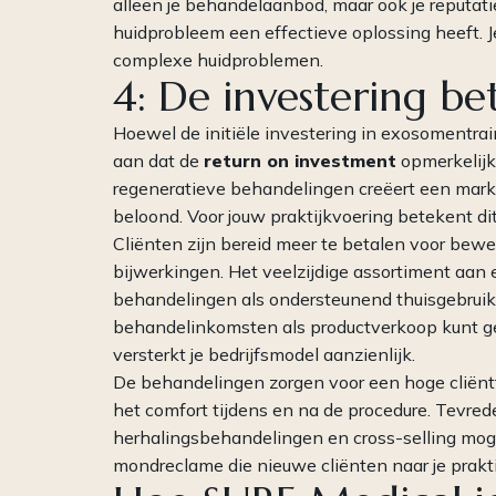
alleen je behandelaanbod, maar ook je reputatie 
huidprobleem een effectieve oplossing heeft. J
complexe huidproblemen.
4: De investering bet
Hoewel de initiële investering in exosomentrain
aan dat de
return on investment
opmerkelijk 
regeneratieve behandelingen creëert een markt
beloond. Voor jouw praktijkvoering betekent dit
Cliënten zijn bereid meer te betalen voor be
bijwerkingen. Het veelzijdige assortiment aa
behandelingen als ondersteunend thuisgebruik
behandelinkomsten als productverkoop kunt g
versterkt je bedrijfsmodel aanzienlijk.
De behandelingen zorgen voor een hoge cliëntt
het comfort tijdens en na de procedure. Tevred
herhalingsbehandelingen en cross-selling mog
mondreclame die nieuwe cliënten naar je prakt