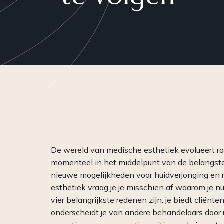
Plasma
Peelings
RF-Microneedling
Skinboosters
WISHPro
PRP
De wereld van medische esthetiek evolueert r
momenteel in het middelpunt van de belangste
nieuwe mogelijkheden voor huidverjonging en r
esthetiek vraag je je misschien af waarom je n
vier belangrijkste redenen zijn: je biedt cliënt
onderscheidt je van andere behandelaars door