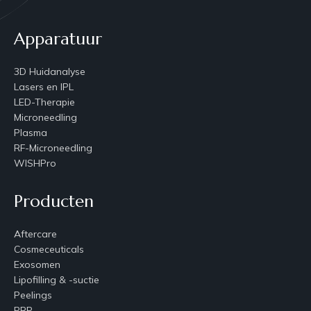
Apparatuur
3D Huidanalyse
Lasers en IPL
LED-Therapie
Microneedling
Plasma
RF-Microneedling
WISHPro
Producten
Aftercare
Cosmeceuticals
Exosomen
Lipofilling & -suctie
Peelings
PRP