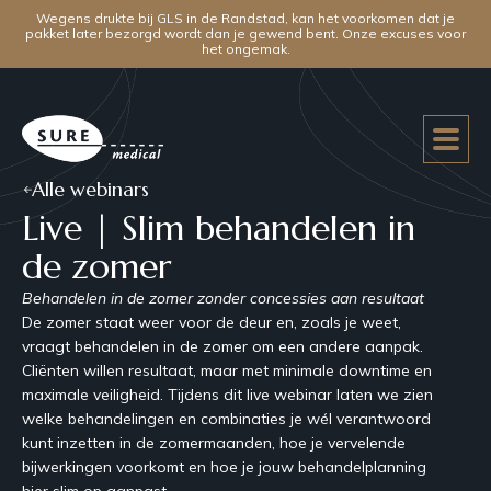
Wegens drukte bij GLS in de Randstad, kan het voorkomen dat je
pakket later bezorgd wordt dan je gewend bent. Onze excuses voor
het ongemak.
Alle webinars
Live | Slim behandelen in
de zomer
Behandelen in de zomer zonder concessies aan resultaat
De zomer staat weer voor de deur en, zoals je weet,
vraagt behandelen in de zomer om een andere aanpak.
Cliënten willen resultaat, maar met minimale downtime en
maximale veiligheid. Tijdens dit live webinar laten we zien
welke behandelingen en combinaties je wél verantwoord
kunt inzetten in de zomermaanden, hoe je vervelende
bijwerkingen voorkomt en hoe je jouw behandelplanning
hier slim op aanpast.