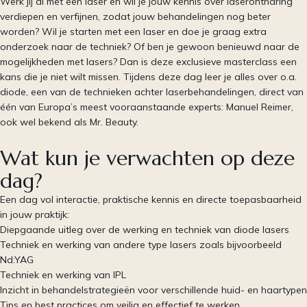
Werk jij al met een laser en wil je jouw kennis over laserontharing
verdiepen en verfijnen, zodat jouw behandelingen nog beter
worden? Wil je starten met een laser en doe je graag extra
onderzoek naar de techniek? Of ben je gewoon benieuwd naar de
mogelijkheden met lasers? Dan is deze exclusieve masterclass een
kans die je niet wilt missen. Tijdens deze dag leer je alles over o.a.
diode, een van de technieken achter laserbehandelingen, direct van
één van Europa’s meest vooraanstaande experts: Manuel Reimer,
ook wel bekend als Mr. Beauty.
Wat kun je verwachten op deze
dag?
Een dag vol interactie, praktische kennis en directe toepasbaarheid
in jouw praktijk:
Diepgaande uitleg over de werking en techniek van diode lasers
Techniek en werking van andere type lasers zoals bijvoorbeeld
Nd:YAG
Techniek en werking van IPL
Inzicht in behandelstrategieën voor verschillende huid- en haartypen
Tips en best practices om veilig en effectief te werken