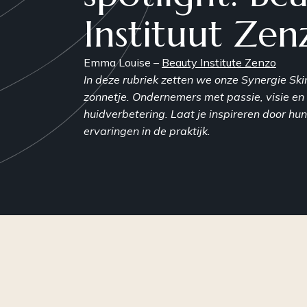
Instituut Zen
Plasma
Peelings
Emma Louise –
Beauty Institute Zenzo
In deze rubriek zetten we onze Synergie Ski
RF-Microneedling
Skinboosters
zonnetje. Ondernemers met passie, visie en
huidverbetering. Laat je inspireren door hu
ervaringen in de praktijk.
WISHPro
PRP