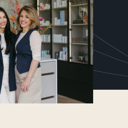
resultaat gerichte cosmeceutical,
actieve ingrediënten, gebaseerd
lean science. Exclusief voor
a-)medische huidprofessionals.