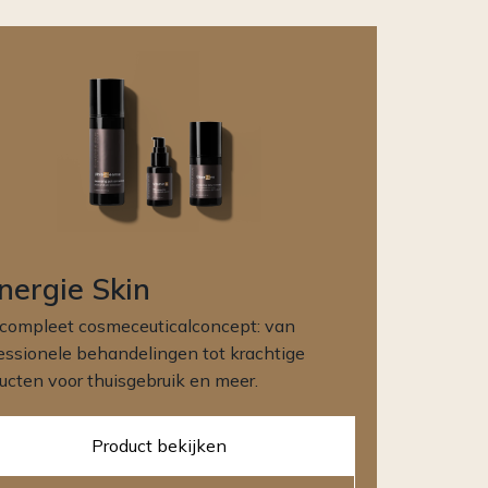
nergie Skin
compleet cosmeceuticalconcept: van
essionele behandelingen tot krachtige
ucten voor thuisgebruik en meer.
Product bekijken