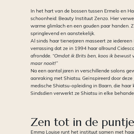
In het hart van de bossen tussen Ermelo en Har
schoonheid: Beauty Instituut Zenzo. Hier ver
warme glimlach en een gouden paar handen. Ze 
springlevend en aanstekelijk.
Al sinds haar tienerjaren masseert ze iederee
verrassing dat ze in 1994 haar allround Cidesc
afrondde.
“Omdat ik Brits ben, koos ik bewust 
maar nooit!”
Na een aantal jaren in verschillende salons g
aanraking met Shiatsu. Geïnspireerd door dez
medische Shiatsu-opleiding in Baarn, die haar
Sindsdien verwerkt ze Shiatsu in elke behandeli
Zen tot in de puntje
Emma Louise runt het instituut samen met haar 