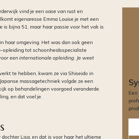
derwijk vind je een oase van rust en
welkomt eigenaresse Emma Louise je met een
is bijna 51, maar haar passie voor het vak is
n in haar omgeving. Het was dan ook geen
o-opleiding tot schoonheidsspecialiste
voor een internationale opleiding. Je weet
ewerkt te hebben, kwam ze via Shiseido in
Sy
e Japanse massagetechniek volgde ze een
 kijk op behandelingen voorgoed veranderde.
Een 
ng, en dat voel je.
prof
prod
s
dochter Lisa, en dat is voor haar het ultieme