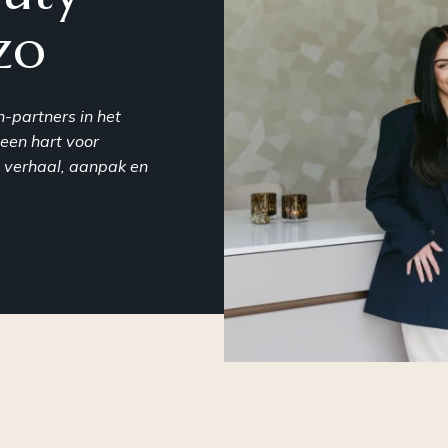
Een compleet
Een 
zo
cosmeceuticalconcept: van
vol 
professionele behandelingen tot
op c
krachtige producten voor
(par
thuisgebruik en meer.
n-partners in het
 een hart voor
n verhaal, aanpak en