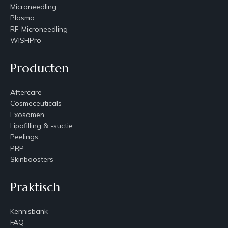
Microneedling
Plasma
RF-Microneedling
WISHPro
Producten
Aftercare
Cosmeceuticals
Exosomen
Lipofilling & -suctie
Peelings
PRP
Skinboosters
Praktisch
Kennisbank
FAQ